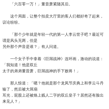
「六百零一万！」董昔萧紧随其后。
这个局面，让整个拍卖大厅里的客人们都好奇了起来，
议论纷纷。
「那个少年就是年轻一代的第一人李云世子吧？最近可
谓是风头无两，但是
另外那个声音是谁？」有人问道。
一个女子手中拿着《巨屌战神》连环画，激动的说道：
「我知道！他是双丘
太子的弟弟董昔萧，巨屌战神的手下败将！」
那人惊道：「嗯？他就是那个龙凤节庆典上和李云斗丹
输了，然后被大屌扇
耳光，屁股上还被烙上贱人二字的双丘皇子？居然还有脸出
来见人？」