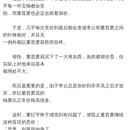
乎每一件宝物都会竞
拍，而董昔萧也必定会跟着加价。
于是，几乎每次竞价到最后都会变成李云和董昔萧之间
的针锋相对，并且无
一例外都以董昔萧获胜而告终。
很快，董昔萧就买下了一大堆东西，虽然都很珍贵，但
实际上对他来说基本
都用处不大。
而且最重要的是，由于李云总是加价到非常高之后才放
弃，所以董昔萧花的
钱要比正常价格高很多。
这时，董纪宇终于感觉到有问题了，便阻止董昔萧继续
这种盲目的竞价：
「昔萧，别再跟他争了。