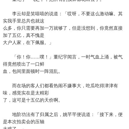
李云却是笑嘻嘻的说道：「哎呀，不要这么激动嘛。其
实我手里总共也就这
么多，你只需要再加一万就够了，但是没想到，你竟然直接
加了五亿，真不愧是
大户人家，在下佩服。」
「你！你……噗！」董纪宇闻言，一时气血上涌，被气
得竟然喷出了一口鲜
血，包间里面顿时一阵混乱。
而在场的客人们都看热闹不嫌事大，吃瓜吃得津津有
味，感觉实在是太精彩
了，这可是十五亿的天价啊。
地阶功法有了归属之后，姚芊芊便说道：「接下来，便
是本次拍卖会的压轴
大戏了。」