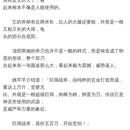
实在是太巨大了，看
起来根本不像是人能使用的。
它的斧柄有近两米长，比人的大腿还要粗，外形是一根
又粗又长的大屌，龟
头的部分在底部。
顶部两侧的斧刃也并不是一般的样式，而是铸造成了卵
蛋的形状，整个双刃
合起来有一张圆桌那么大，看起来极为震撼，威势逼人。
姚芊芊介绍道：「巨屌战斧，由纯粹的玄金打造而成，
重达上万斤，坚硬无
比。外观是一根超级巨屌，肉棒为柄，卵蛋为刃。传说它是
神灵所使用的武器，
是威严和力量的象征。
巨屌战斧，底价五百万，开始竞拍！」