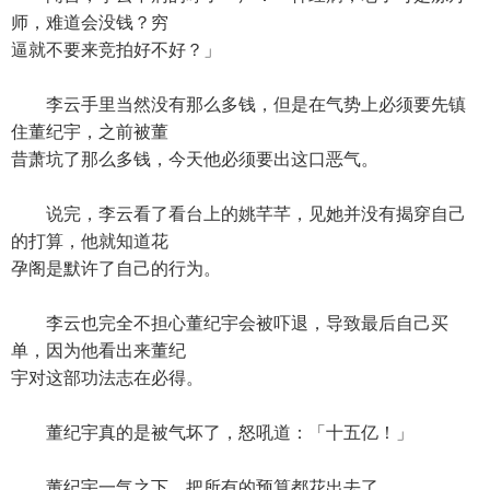
师，难道会没钱？穷
逼就不要来竞拍好不好？」
李云手里当然没有那么多钱，但是在气势上必须要先镇
住董纪宇，之前被董
昔萧坑了那么多钱，今天他必须要出这口恶气。
说完，李云看了看台上的姚芊芊，见她并没有揭穿自己
的打算，他就知道花
孕阁是默许了自己的行为。
李云也完全不担心董纪宇会被吓退，导致最后自己买
单，因为他看出来董纪
宇对这部功法志在必得。
董纪宇真的是被气坏了，怒吼道：「十五亿！」
董纪宇一气之下，把所有的预算都花出去了。