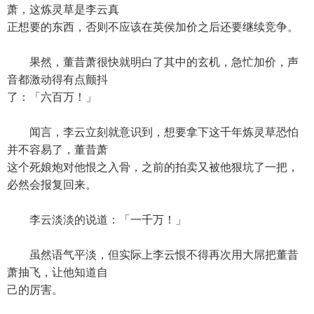
萧，这炼灵草是李云真
正想要的东西，否则不应该在英侯加价之后还要继续竞争。
果然，董昔萧很快就明白了其中的玄机，急忙加价，声
音都激动得有点颤抖
了：「六百万！」
闻言，李云立刻就意识到，想要拿下这千年炼灵草恐怕
并不容易了，董昔萧
这个死娘炮对他恨之入骨，之前的拍卖又被他狠坑了一把，
必然会报复回来。
李云淡淡的说道：「一千万！」
虽然语气平淡，但实际上李云恨不得再次用大屌把董昔
萧抽飞，让他知道自
己的厉害。