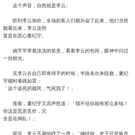
这个声音，自然就是李云。
听到李云加价，全场的客人们都兴奋了起来，他们当然
能看出来，李云这明
显是在恶心董纪宇。
姚芊芊带着淡淡的笑意，看着李云的包间，眼神中闪过
一丝精光。
见李云在自己即将得手的时候，半路杀出来阻挠，董纪
宇顿时暴跳如雷：
「这个该死的贱民，气死我了！」
接着，董纪宇又高声怒道：「我不信你能有那么多钱！
你这是恶意竞价，完
全是在捣乱！」
闻言，李云不屑的哼了一声：「神经病，老子可是炼丹