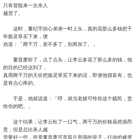
只有冒险来一次杀人
越货了。
这时，董纪宇担心弟弟一时上头，真的花那么多钱把千
年炼灵草买下来，便
劝道：「两千万，差不多了，别再加了。」
董昔萧听了，点了点头，让李云多花了那么多的钱，他
的目的已经达到了，
真用两千万的天价把炼灵草买下来的话，即便他很富有，也
是有点心疼的。
于是，他就说道：「哼，就当老娘可怜你这个贱民，赏
给你的吧。」
这个结果，让李云松了一口气，两千万的价格虽然很昂
贵，但是总比杀人越
货要好一些，毕竟董昔萧可是双丘帝国的皇子，行动的难度