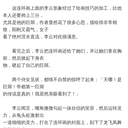
这连环画上面的李云形象经过了绘画技巧的加工，比他
本人还要帅上三分，
尤其是他的巨屌，作者显然花了很多心思，描绘得非常精
致，阳刚又霸气，女子
看了绝对淫水直流，李云对此很满意。
看完之后，李云把连环画还给了她们，并让她们拿在胸
前，然后掀起下身衣
物，硬起了自己的巨屌。
两个侍女见状，都情不自禁的惊呼了起来：「天哪！是
巨屌！帝都第一巨屌
的传说是真的！我居然亲眼看到了！」
李云闻言，嘴角微微勾起一抹自信的笑容，然后运转灵
力，从龟头处激射出
一道细细的灵力，打在了连环画的封面上，刻下了龙飞凤舞