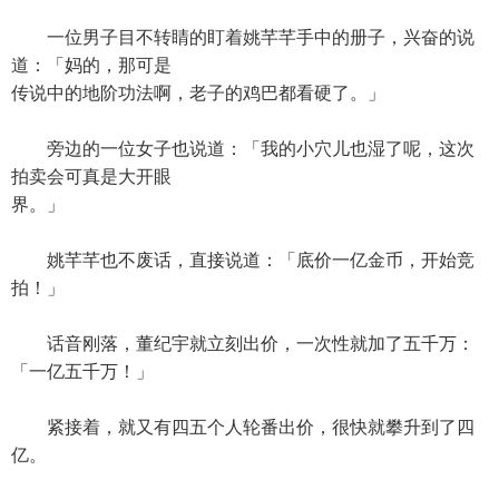
一位男子目不转睛的盯着姚芊芊手中的册子，兴奋的说
道：「妈的，那可是
传说中的地阶功法啊，老子的鸡巴都看硬了。」
旁边的一位女子也说道：「我的小穴儿也湿了呢，这次
拍卖会可真是大开眼
界。」
姚芊芊也不废话，直接说道：「底价一亿金币，开始竞
拍！」
话音刚落，董纪宇就立刻出价，一次性就加了五千万：
「一亿五千万！」
紧接着，就又有四五个人轮番出价，很快就攀升到了四
亿。