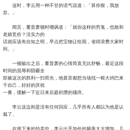
这时，李云用一种不甘的语气说道：「算你狠，我放
弃。」
闻言，董昔萧顿时嘲讽道：「就你这样的穷鬼，也敢和
老娘竞价？没实力的
话就应该有自知之明，早点把宝物让给我，省得浪费大家时
间。」
一顿输出之后，董昔萧的心情简直无比舒畅，最近这段
时间的屈辱和阴霾全
部被这次的胜利一扫而光，他甚至都想当场找一根大鸡巴来
干自己，好好的庆祝
一番，缓解一下近日来后庭积攒的骚痒。
李云这边则是没有任何回应，几乎所有人都以为他是认
栽了。
在接下来的拍卖中，李云出手加价的频率大大增加，几