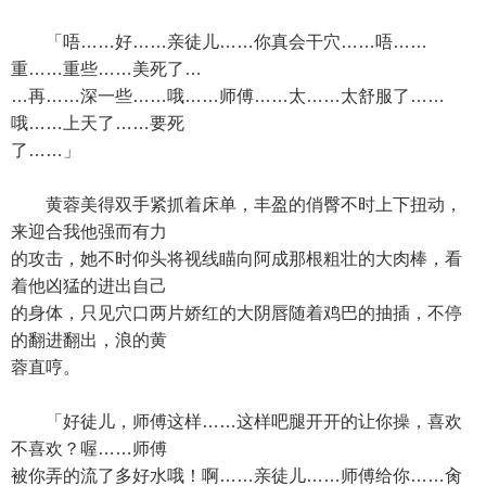
「唔……好……亲徒儿……你真会干穴……唔……
重……重些……美死了…
…再……深一些……哦……师傅……太……太舒服了……
哦……上天了……要死
了……」
黄蓉美得双手紧抓着床单，丰盈的俏臀不时上下扭动，
来迎合我他强而有力
的攻击，她不时仰头将视线瞄向阿成那根粗壮的大肉棒，看
着他凶猛的进出自己
的身体，只见穴口两片娇红的大阴唇随着鸡巴的抽插，不停
的翻进翻出，浪的黄
蓉直哼。
「好徒儿，师傅这样……这样吧腿开开的让你操，喜欢
不喜欢？喔……师傅
被你弄的流了多好水哦！啊……亲徒儿……师傅给你……肏