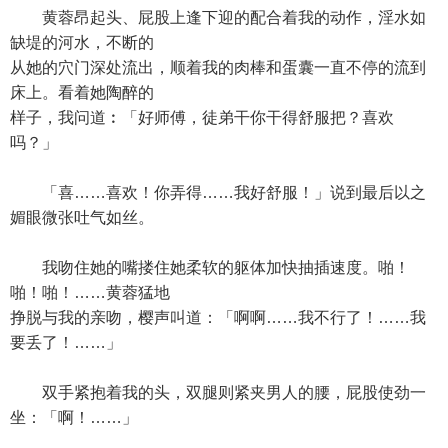
黄蓉昂起头、屁股上逢下迎的配合着我的动作，淫水如
缺堤的河水，不断的
从她的穴门深处流出，顺着我的肉棒和蛋囊一直不停的流到
床上。看着她陶醉的
样子，我问道︰「好师傅，徒弟干你干得舒服把？喜欢
吗？」
「喜……喜欢！你弄得……我好舒服！」说到最后以之
媚眼微张吐气如丝。
我吻住她的嘴搂住她柔软的躯体加快抽插速度。啪！
啪！啪！……黄蓉猛地
挣脱与我的亲吻，樱声叫道：「啊啊……我不行了！……我
要丢了！……」
双手紧抱着我的头，双腿则紧夹男人的腰，屁股使劲一
坐：「啊！……」