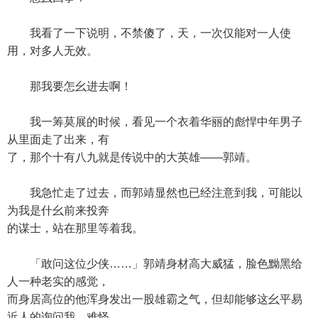
我看了一下说明，不禁傻了，天，一次仅能对一人使
用，对多人无效。
那我要怎幺进去啊！
我一筹莫展的时候，看见一个衣着华丽的彪悍中年男子
从里面走了出来，有
了，那个十有八九就是传说中的大英雄——郭靖。
我急忙走了过去，而郭靖显然也已经注意到我，可能以
为我是什幺前来投奔
的谋士，站在那里等着我。
「敢问这位少侠……」郭靖身材高大威猛，脸色黝黑给
人一种老实的感觉，
而身居高位的他浑身发出一股雄霸之气，但却能够这幺平易
近人的询问我，难怪