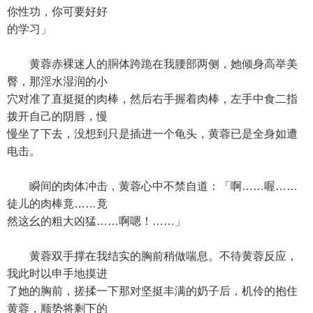
你性功，你可要好好
的学习」
黄蓉赤裸迷人的胴体跨跪在我腰部两侧，她倾身高举美
臀，那淫水湿润的小
穴对准了直挺挺的肉棒，然后右手握着肉棒，左手中食二指
拨开自己的阴唇，慢
慢坐了下去，没想到只是插进一个龟头，黄蓉已是全身如遭
电击。
瞬间的肉体冲击，黄蓉心中不禁自道：「啊……喔……
徒儿的肉棒竟……竟
然这幺的粗大凶猛……啊嗯！……」
黄蓉双手撑在我结实的胸前稍做喘息。不待黄蓉反应，
我此时以申手地摸进
了她的胸前，搓揉一下那对坚挺丰满的奶子后，机伶的抱住
黄蓉，顺势将剩下的