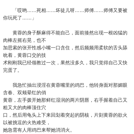
「哎哟……死相……坏徒儿呀……师傅……师傅又要被
你玩死了……」
黄蓉的身子酥麻得不能自己，面前揍然出现一根凶猛的
肉棒左摇右晃，也不
加思索的张开性感小嘴一口含住，然后频频用柔软的舌头舔
吮着，黄蓉口交的技
术刚刚我已经领教过一次，果然没多久，我只觉得自己又快
完蛋了。
我急忙抽出浸淫在黄蓉嘴里的鸡巴，他转身面对那媚眼
含春、双颊晕红的俏
黄蓉，左手拨开她那鲜红湿润的两片阴唇，右手握着自己又
粗又大的肉棒顶住穴
口，然后用龟头上下来回划着突起的阴核，片刻黄蓉的欲火
以被挑逗的火热难受，
她急需有人用鸡巴来帮她消消火。