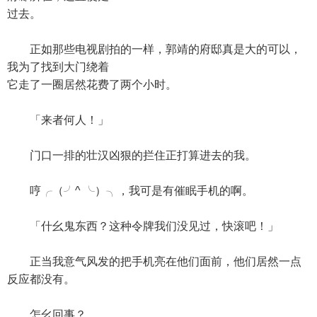
过去。
正如那些电视剧拍的一样，郭靖的府邸真是大的可以，
我为了找到大门绕着
它走了一圈居然花费了两个小时。
「来者何人！」
门口一排的壮汉凶狠的拦住正打算进去的我。
哼╭（╯^ ╰）╮，我可是有催眠手机的啊。
「什幺鬼东西？这种令牌我们没见过，快滚吧！」
正当我意气风发的把手机亮在他们面前，他们居然一点
反应都没有。
怎幺回事？