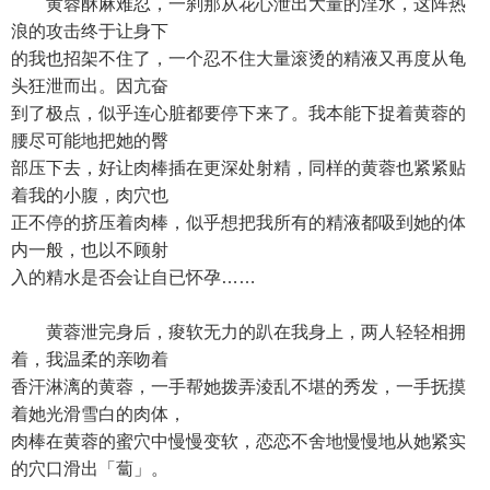
黄蓉酥麻难忍，一刹那从花心泄出大量的淫水，这阵热
浪的攻击终于让身下
的我也招架不住了，一个忍不住大量滚烫的精液又再度从龟
头狂泄而出。因亢奋
到了极点，似乎连心脏都要停下来了。我本能下捉着黄蓉的
腰尽可能地把她的臀
部压下去，好让肉棒插在更深处射精，同样的黄蓉也紧紧贴
着我的小腹，肉穴也
正不停的挤压着肉棒，似乎想把我所有的精液都吸到她的体
内一般，也以不顾射
入的精水是否会让自已怀孕……
黄蓉泄完身后，痠软无力的趴在我身上，两人轻轻相拥
着，我温柔的亲吻着
香汗淋漓的黄蓉，一手帮她拨弄淩乱不堪的秀发，一手抚摸
着她光滑雪白的肉体，
肉棒在黄蓉的蜜穴中慢慢变软，恋恋不舍地慢慢地从她紧实
的穴口滑出「蔔」。