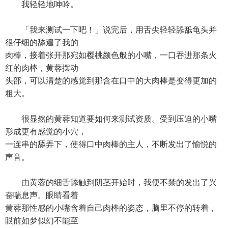
我轻轻地呻吟。
「我来测试一下吧！」说完后，用舌尖轻轻舔舐龟头并
很仔细的舔遍了我的
肉棒，接着张开那宛如樱桃颜色般的小嘴，一口吞进那条火
红的肉棒，黄蓉摆动
头部，可以清楚的感觉到那含在口中的大肉棒是变得更加的
粗大。
很显然的黄蓉知道要如何来测试资质。受到压迫的小嘴
形成更有感觉的小穴，
一连串的舔弄下，使得口中肉棒的主人，不断发出了愉悦的
声音。
由黄蓉的细舌舔触到阴茎开始时，我便不禁的发出了兴
奋喘息声。眼睛看着
黄蓉那性感的小嘴含着自己肉棒的姿态，脑里不停的转着，
眼前如梦似幻不能至