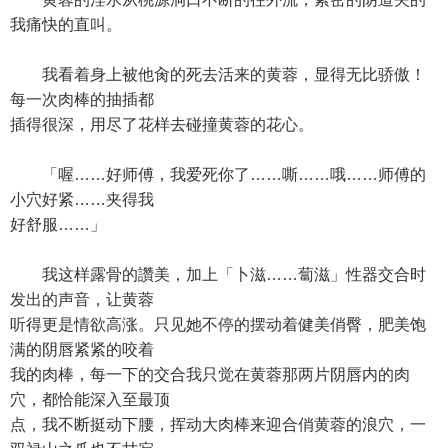
我痛快的直叫。
我看着身上被他肏的死去活来的黄蓉，显得无比骄傲！
每一次肉棒的抽插都
插得很深，用尽了花样去碰撞黄蓉的花心。
「喔……好师傅，我爱死你了……嘶……哦……师傅的
小穴好紧……夹得我
好舒服……」
我这样露骨的讚美，加上「卜滋……蔔滋」性器交合时
发出的声音，让黄蓉
听得更是情欲高涨。只见她不停的摆动着健美俏臀，肥美饱
满的阴唇紧紧的咬着
我的肉棒，每一下的交合我只觉在黄蓉那两片阴唇内的肉
穴，都恰能深入至最顶
点，我不断挺动下腰，挥动大肉棒来迎合俏黄蓉的浪穴，一