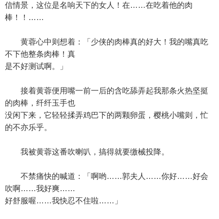
信情景，这位是名响天下的女人！在……在吃着他的肉
棒！！……
黄蓉心中则想着：「少侠的肉棒真的好大！我的嘴真吃
不下他整条肉棒！真
是不好测试啊。」
接着黄蓉便用嘴一前一后的含吃舔弄起我那条火热坚挺
的肉棒，纤纤玉手也
没闲下来，它轻轻揉弄鸡巴下的两颗卵蛋，樱桃小嘴则，忙
的不亦乐乎。
我被黄蓉这番吹喇叭，搞得就要缴械投降。
不禁痛快的喊道：「啊哟……郭夫人……你好……好会
吹啊……我好爽……
好舒服喔……我快忍不住啦……」