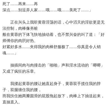
死了……再来……再
深点……别逗弄人家……哦……哦……美死了……」
正在兴头上我听黄蓉淫荡的话，心中滔天的淫欲更是无
法控制，肉棒像夯桩
般在黄蓉的下体飞快地抽动着，也不禁兴奋的叫了道：「好
师傅你的肉屄好热、
好紧好多水……夹得我的肉棒舒服极了……你真是令人销
魂……」
抽插间肉与肉撞击的「啪啪」声和淫水流动的「唧唧」
又成了疯狂的乐章。
我搂起黄蓉的腰让她直起身子，黄蓉双手揽住我的脖
子，双腿缠住我的腰，
而我扶住她两瓣圆滑的屁股拖起放下，肉棒上下抽送起来，
直抽直入。