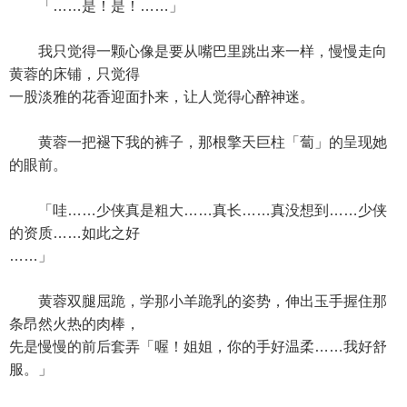
「……是！是！……」
我只觉得一颗心像是要从嘴巴里跳出来一样，慢慢走向
黄蓉的床铺，只觉得
一股淡雅的花香迎面扑来，让人觉得心醉神迷。
黄蓉一把褪下我的裤子，那根擎天巨柱「蔔」的呈现她
的眼前。
「哇……少侠真是粗大……真长……真没想到……少侠
的资质……如此之好
……」
黄蓉双腿屈跪，学那小羊跪乳的姿势，伸出玉手握住那
条昂然火热的肉棒，
先是慢慢的前后套弄「喔！姐姐，你的手好温柔……我好舒
服。」