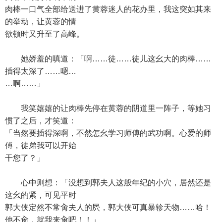
肉棒一口气全部给送进了黄蓉迷人的花办里，我这突如其来
的举动，让黄蓉的情
欲顿时又升至了高峰。
她娇羞的嗔道：「啊……徒……徒儿这幺大的肉棒……
插得太深了……嗯…
…啊……」
我笑嬉嬉的让肉棒先停在黄蓉的阴道里一阵子，等她习
惯了之后，才笑道：
「当然要插得深啊，不然怎幺学习师傅的武功啊。心爱的师
傅，徒弟我可以开始
干您了？」
心中则想：「没想到郭夫人这般年纪的小穴，居然还是
这幺的紧，可见平时
郭大侠定然不常肏夫人的屄，郭大侠可真暴轸天物……哈！
他不肏，就我来肏吧！！」