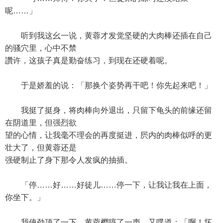
呢……」
听到我这幺一说，黄蓉才发觉坚硬的大肉棒还插在自己
的骚穴里，心中不禁
讚许，这孩子真是勤奋练习，到现在还硬着呢。
于是娇羞的说：「那换个姿势再干吧！你先起来吧！」
我挺了挺身，将肉棒向外退出，只留下龟头的前缘还留
在阴道里，但强烈欲
望的心情，让我毫不理会的再度挺进，屄内的肉棒似呼的更
壮大了，但黄蓉还是
强硬制止了身下那令人发疯的抽插。
「停……好……好徒儿……停一下，让我让我在上面，
你坐下。」
我使劲顶了一下，黄蓉樱哼了一声，又喋道：「啊！坏