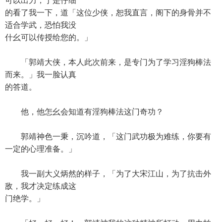
可以出力，于是仔细
的看了我一下，道「这位少侠，恕我直言，阁下的身骨并不
适合学武，恐怕我没
什幺可以传授给您的。」
「郭靖大侠，本人此次前来，是专门为了学习淫狗棒法
而来。」我一脸认真
的答道。
他，他怎幺会知道有淫狗棒法这门奇功？
郭靖神色一秉，沉吟道，「这门武功极为难练，你要有
一定的心理准备。」
我一副大义炳然的样子，「为了大宋江山，为了抗击外
敌，我才决定练成这
门绝学。」