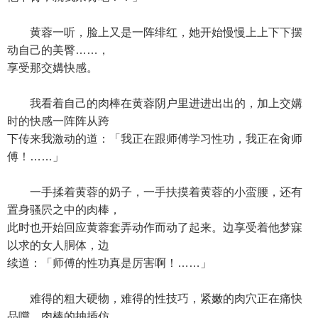
黄蓉一听，脸上又是一阵绯红，她开始慢慢上上下下摆
动自己的美臀……，
享受那交媾快感。
我看着自己的肉棒在黄蓉阴户里进进出出的，加上交媾
时的快感一阵阵从跨
下传来我激动的道：「我正在跟师傅学习性功，我正在肏师
傅！……」
一手揉着黄蓉的奶子，一手扶摸着黄蓉的小蛮腰，还有
置身骚屄之中的肉棒，
此时也开始回应黄蓉套弄动作而动了起来。边享受着他梦寐
以求的女人胴体，边
续道：「师傅的性功真是厉害啊！……」
难得的粗大硬物，难得的性技巧，紧嫩的肉穴正在痛快
品嚐。肉棒的抽插仿