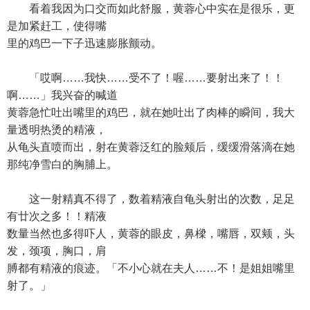
看着我因为口交而如此舒服，黄蓉心中实在是很乐，更
是加紧赶工，使得嘴
里的鸡巴一下子迅速膨胀颤动。
「哎啊……我快……受不了！喔……要射出来了！！
啊……」我兴奋的喊道
黄蓉急忙吐出嘴里的鸡巴，就在她吐出了肉棒的瞬间，我大
量透明热烫的精液，
从龟头直喷而出，射在黄蓉泛红的脸颊后，缓缓滑落滴在她
那纯净雪白的胸脯上。
这一射精真不得了，数着精液自龟头射出的次数，足足
有廿次之多！！精液
数量当然也多得吓人，黄蓉的眼皮，鼻樑，嘴唇，双颊，头
发，颈项，胸口，肩
膊都有精液的痕迹。「不小心就在夫人……不！是姐姐嘴里
射了。」