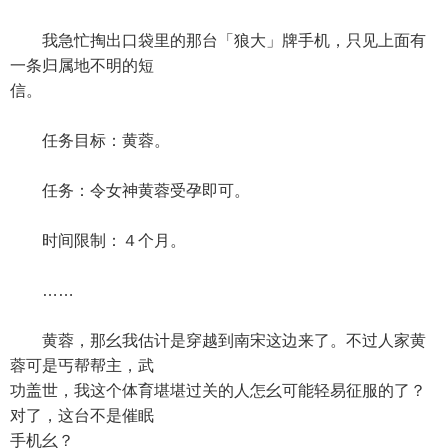
我急忙掏出口袋里的那台「狼大」牌手机，只见上面有
一条归属地不明的短
信。
任务目标：黄蓉。
任务：令女神黄蓉受孕即可。
时间限制：４个月。
……
黄蓉，那幺我估计是穿越到南宋这边来了。不过人家黄
蓉可是丐帮帮主，武
功盖世，我这个体育堪堪过关的人怎幺可能轻易征服的了？
对了，这台不是催眠
手机幺？