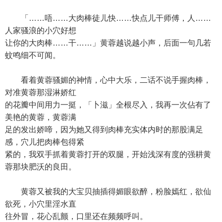
「……唔……大肉棒徒儿快……快点儿干师傅，人……
人家骚浪的小穴好想
让你的大肉棒……干……」黄蓉越说越小声，后面一句几若
蚊鸣细不可闻。
看着黄蓉骚媚的神情，心中大乐，二话不说手握肉棒，
对准黄蓉那湿淋娇红
的花瓣中间用力一挺，「卜滋」全根尽入，我再一次佔有了
美艳的黄蓉，黄蓉满
足的发出娇啼，因为她又得到肉棒充实体内时的那股满足
感，穴儿把肉棒包得紧
紧的，我双手抓着黄蓉打开的双腿，开始浅深有度的强耕黄
蓉那块肥沃的良田。
黄蓉又被我的大宝贝抽插得媚眼欲醉，粉脸嫣红，欲仙
欲死，小穴里淫水直
往外冒，花心乱颤，口里还在频频呼叫。