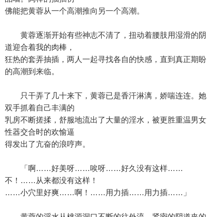
佛能把黄蓉从一个高潮推向另一个高潮。
黄蓉逐渐开始有些神志不清了，扭动着腰肢用湿滑的阴
道迎合着我的肉棒，
狂热的套弄抽插，两人一起寻找各自的快感，直到真正期盼
的高潮到来临。
只干弄了几十来下，黄蓉已是香汗淋漓，娇喘连连。她
双手抓着自己丰满的
乳房不断搓揉，舒服地流出了大量的淫水，被更胜重温男女
性器交合时的欢愉逼
得发出了亢奋的浪哼声。
「啊……好美呀……唉呀……好久没有这样……
不！……从来都没有这样！
……小穴里好爽……啊！……用力插……用力插……」
黄蓉的淫水从桃源洞口不断的往外流，紧密的阴道夹的