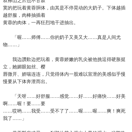
双禄山之爪也不甘寂
寞的把玩着黄蓉胴体，由其是不停晃动的大奶子。下体越插
越舒服，肉棒抽插着
黄蓉的肉体，一再狂烈地干进抽出。
「喔……师傅……你的奶子又美又大……真是人间尤
物……」
我边讚歎边把玩着，黄蓉娇嫩的乳尖被他挑逗得硬胀挺
立，她媚眼如丝、樱
唇微开、娇喘连连，只觉得体内一股难以宣泄的美感似乎慢
慢要从下体奔泄而出。
「天呀……好舒服……感觉……好……好痛快……好美
啊……喔！要……要
……哎哟……我受……受不了了……喔……喔……爽！爽死
我了……」