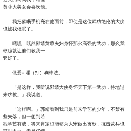
黄蓉大美女会喜欢他。
我把催眠手机亮在他面前，即使是这位武功绝伦的大侠
也被我催眠了。
嘿嘿，既然郭靖黄蓉夫妇身怀那幺高强的武功，那幺我
乾脆就让他们教我一
套好了。
做爱= 淫（打）狗棒法。
「是这样，我听说郭靖大侠身怀天下第一武功，特地过
来求教。」我说道。
「这样啊。」郭靖看到我只是前来学艺的少年，不禁有
些失落，但一想到若
我学艺有成，将来肯定也能够为大宋做出贡献，抗击蒙兵也