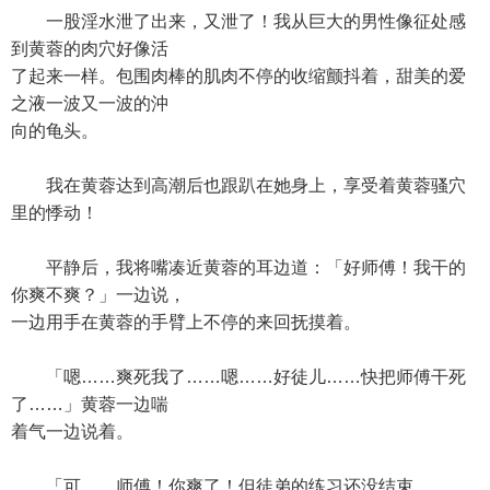
一股淫水泄了出来，又泄了！我从巨大的男性像征处感
到黄蓉的肉穴好像活
了起来一样。包围肉棒的肌肉不停的收缩颤抖着，甜美的爱
之液一波又一波的沖
向的龟头。
我在黄蓉达到高潮后也跟趴在她身上，享受着黄蓉骚穴
里的悸动！
平静后，我将嘴凑近黄蓉的耳边道：「好师傅！我干的
你爽不爽？」一边说，
一边用手在黄蓉的手臂上不停的来回抚摸着。
「嗯……爽死我了……嗯……好徒儿……快把师傅干死
了……」黄蓉一边喘
着气一边说着。
「可……师傅！你爽了！但徒弟的练习还没结束