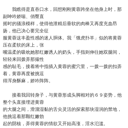
我瞧得是直吞口水，回想刚刚黄蓉跨坐在他身上时，那
副呻吟娇喘、俏臀直
摇时的骚浪模样，使得他泄精后垂软的肉棒又再度充血昂
扬，他已决心要完全征
服黄蓉这丰盈性感的迷人胴体。我「饿虎扑羊」似的将黄蓉
压在柔软的床上，张
嘴温柔的吸吮她那红嫩诱人的奶头，手指则伸往她双腿间，
轻轻来回拨弄那撮性
感的耻毛，接着将中指插入黄蓉的蜜穴里，一拨一拨的扣弄
着，黄蓉再度被挑逗
得浑身酥麻，娇吟阵阵。
接着我回转身子，与黄蓉形成头脚相对的６９姿势，他
整个头直接埋进黄蓉
的大腿之间，滑溜湿黏的舌尖灵活的探索那块湿润的禁地，
他挑逗着那颗红嫩勃
起的阴核，弄得黄蓉的情欲又开始高涨，淫水氾滥。