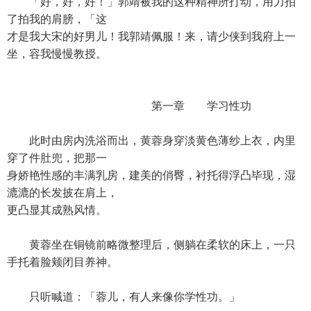
「好，好，好！」郭靖被我的这种精神所打动，用力拍
了拍我的肩膀，「这
才是我大宋的好男儿！我郭靖佩服！来，请少侠到我府上一
坐，容我慢慢教授。
第一章 学习性功
此时由房内洗浴而出，黄蓉身穿淡黄色薄纱上衣，内里
穿了件肚兜，把那一
身娇艳性感的丰满乳房，建美的俏臀，衬托得浮凸毕现，湿
漉漉的长发披在肩上，
更凸显其成熟风情。
黄蓉坐在铜镜前略微整理后，侧躺在柔软的床上，一只
手托着脸颊闭目养神。
只听喊道：「蓉儿，有人来像你学性功。」