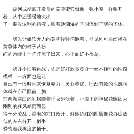
被阿成彻底开发后的黄蓉蜜穴就像一张小嘴一样张开
着，从中还缓缓地流出
了一股股浓稠的精液，顺着她潮湿的下阴流到了我的下体。
我先让娇软无力的黄蓉轻轻仰躺着，只见刚刚自己播在
黄蓉体内的种子从粉
红的肉缝里一阵阵流了出来，心里面好不得意。
我并不忙着再战，先是好好欣赏黄蓉一丝不挂时的性感
模样，一方面也是让
自己有一段时间来恢复精力。黄蓉赤裸、凹凸有致的性感胴
体就在自己眼前，胸
前两颗雪白的乳房随着呼吸起伏着，小腹下的神秘花园因为
刚刚的狂风暴雨而显
得十分淩乱，湿润的穴口微开，鲜嫩娇红的阴唇像花办绽放
似的左右分开，似乎
诱惑着我再度的插干。