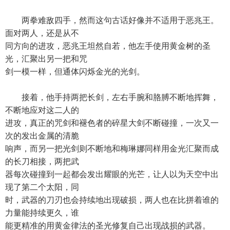
两拳难敌四手，然而这句古话好像并不适用于恶兆王。
面对两人，还是从不
同方向的进攻，恶兆王坦然自若，他左手使用黄金树的圣
光，汇聚出另一把和咒
剑一模一样，但通体闪烁金光的光剑。
接着，他手持两把长剑，左右手腕和胳膊不断地挥舞，
不断地应对这二人的
进攻，真正的咒剑和褪色者的碎星大剑不断碰撞，一次又一
次的发出金属的清脆
响声，而另一把光剑则不断地和梅琳娜同样用金光汇聚而成
的长刀相接，两把武
器每次碰撞到一起都会发出耀眼的光芒，让人以为天空中出
现了第二个太阳，同
时，武器的刀刃也会持续地出现破损，两人也在比拼着谁的
力量能持续更久，谁
能更精准的用黄金律法的圣光修复自己出现战损的武器。