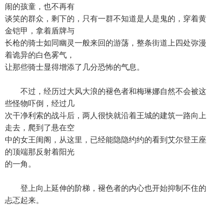
闹的孩童，也不再有
谈笑的群众，剩下的，只有一群不知道是人是鬼的，穿着黄
金铠甲，拿着盾牌与
长枪的骑士如同幽灵一般来回的游荡，整条街道上四处弥漫
着诡异的白色雾气，
让那些骑士显得增添了几分恐怖的气息。
不过，经历过大风大浪的褪色者和梅琳娜自然不会被这
些怪物吓倒，经过几
次干净利索的战斗后，两人很快就沿着王城的建筑一路向上
走去，爬到了悬在空
中的女王闺阁，从这里，已经能隐隐约约的看到艾尔登王座
的顶端那反射着阳光
的一角。
登上向上延伸的阶梯，褪色者的内心也开始抑制不住的
忐忑起来。