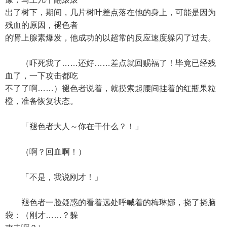
出了树下，期间，几片树叶差点落在他的身上，可能是因为
残血的原因，褪色者
的肾上腺素爆发，他成功的以超常的反应速度躲闪了过去。
（吓死我了……还好……差点就回赐福了！毕竟已经残
血了，一下攻击都吃
不了了啊……）褪色者说着，就摸索起腰间挂着的红瓶果粒
橙，准备恢复状态。
「褪色者大人～你在干什么？！」
（啊？回血啊！）
「不是，我说刚才！」
褪色者一脸疑惑的看着远处呼喊着的梅琳娜，挠了挠脑
袋：（刚才……？躲