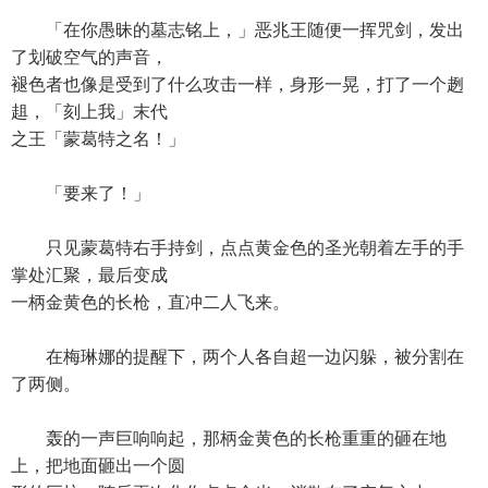
「在你愚昧的墓志铭上，」恶兆王随便一挥咒剑，发出
了划破空气的声音，
褪色者也像是受到了什么攻击一样，身形一晃，打了一个趔
趄，「刻上我」末代
之王「蒙葛特之名！」
「要来了！」
只见蒙葛特右手持剑，点点黄金色的圣光朝着左手的手
掌处汇聚，最后变成
一柄金黄色的长枪，直冲二人飞来。
在梅琳娜的提醒下，两个人各自超一边闪躲，被分割在
了两侧。
轰的一声巨响响起，那柄金黄色的长枪重重的砸在地
上，把地面砸出一个圆