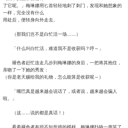
了它呢。」梅琳娜用匕首轻轻地刺了刺门，发现和她想象的
一样，完全没有什么
用处后，便转身向外走去。
（那我们岂不是白忙活一场……）
「什么叫白忙活，难道我不是收获吗？哼～」
褪色者赶忙连走几步到梅琳娜的身后，一把将其抱住，
亲吻了一下她的秀发：
（你是老天赐给我的礼物，怎么能算是收获呢～）
「嘴巴真是越来越会说话了，或者说，越来越会骗人
啦。」
（这……说的都是真话！）
看着褪色者有些不知所措的模样，梅琳娜扑哧一声笑了