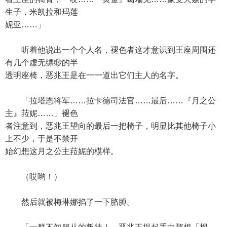
生子，米凯拉和玛莲
妮亚……」
听着他说出一个个人名，褪色者这才意识到王座周围还
有几个虚无缥缈的半
透明座椅，恶兆王是在一一道出它们主人的名字。
「拉塔恩将军……拉卡德司法官……最后……『月之公
主』菈妮……」褪色
者注意到，恶兆王望向的最后一把椅子，明显比其他椅子小
上不少，于是不禁开
始幻想这月之公主菈妮的模样。
（哎哟！）
然后就被梅琳娜掐了一下胳膊。