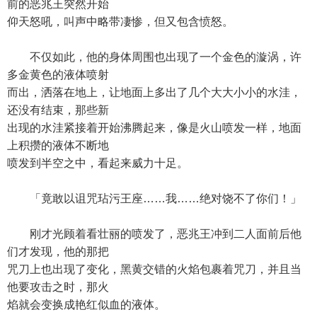
前的恶兆王突然开始
仰天怒吼，叫声中略带凄惨，但又包含愤怒。
不仅如此，他的身体周围也出现了一个金色的漩涡，许
多金黄色的液体喷射
而出，洒落在地上，让地面上多出了几个大大小小的水洼，
还没有结束，那些新
出现的水洼紧接着开始沸腾起来，像是火山喷发一样，地面
上积攒的液体不断地
喷发到半空之中，看起来威力十足。
「竟敢以诅咒玷污王座……我……绝对饶不了你们！」
刚才光顾着看壮丽的喷发了，恶兆王冲到二人面前后他
们才发现，他的那把
咒刀上也出现了变化，黑黄交错的火焰包裹着咒刀，并且当
他要攻击之时，那火
焰就会变换成艳红似血的液体。