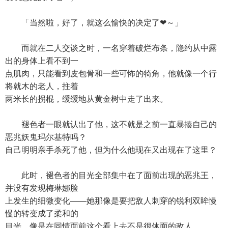
「当然啦，好了，就这么愉快的决定了❤～」
而就在二人交谈之时，一名穿着破烂布条，隐约从中露
出的身体上看不到一
点肌肉，只能看到皮包骨和一些可怖的犄角，他就像一个行
将就木的老人，拄着
两米长的拐棍，缓缓地从黄金树中走了出来。
褪色者一眼就认出了他，这不就是之前一直暴揍自己的
恶兆妖鬼玛尔基特吗？
自己明明亲手杀死了他，但为什么他现在又出现在了这里？
此时，褪色者的目光全部集中在了面前出现的恶兆王，
并没有发现梅琳娜脸
上发生的细微变化——她那像是要把敌人刺穿的锐利双眸慢
慢的转变成了柔和的
目光，像是在同情面前这个看上去不是很体面的敌人。