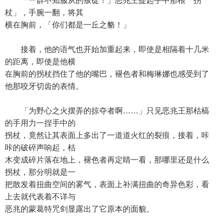
「一群不知服从的叛徒！」恶兆王提起手中那根「拐
杖」，手腕一翻，将其
横在胸前，「你们都是一丘之貉！」
接着，他的语气也开始加重起来，即使是相隔着十几米
的距离，即使是他横
在胸前的拐杖挡住了他的嘴巴，褪色者和梅琳娜也感受到了
他那咬牙切齿的表情。
「为野心之火摆弄的掠夺者啊……」只见恶兆王那枯槁
的手用力一捏手中的
拐杖，竟然让其表面上多出了一道道火红的裂痕，接着，咔
咔的破碎声响起，枯
木变成碎片落在地上，褪色者再定睛一看，那哪里还是什么
拐杖，那分明就是一
把散发着扭曲空间的雾气，表面上补满扭曲的奇异色彩，看
上去就代表着不详与
恶兆的蒙葛特咒剑显露出了它原本的面貌。