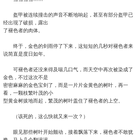
盔甲被连续撞击的声音不断地响起，甚至有部分盔甲已
经出现了破损，露出
了褪色者的肉体。
终于，金色的剑雨停了下来，这短短的几秒对褪色者来
说简直是度日如年。
可褪色者还没来得及喘几口气，而天空中再次被染成了
金色，不过这次不是
密密麻麻的金色宝剑了，而是一片片金黄色的树叶，再一
看，一颗枝繁叶茂的小
型黄金树拔地而起，繁茂的树叶盖住了褪色者的上空。
（该死的，这么快就又来一次？）
眼见那些树叶开始颤动，接着飘落下来，褪色者不敢犹
豫，马上几个翻滚滚