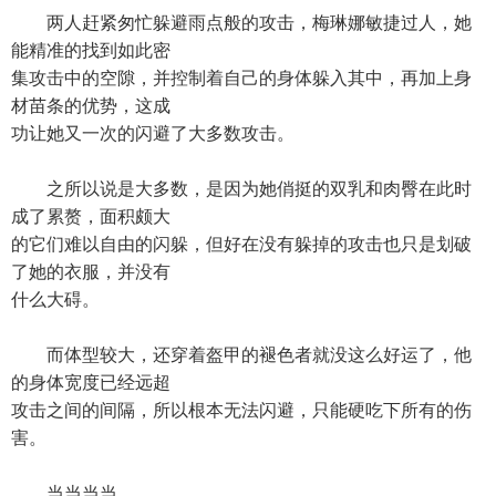
两人赶紧匆忙躲避雨点般的攻击，梅琳娜敏捷过人，她
能精准的找到如此密
集攻击中的空隙，并控制着自己的身体躲入其中，再加上身
材苗条的优势，这成
功让她又一次的闪避了大多数攻击。
之所以说是大多数，是因为她俏挺的双乳和肉臀在此时
成了累赘，面积颇大
的它们难以自由的闪躲，但好在没有躲掉的攻击也只是划破
了她的衣服，并没有
什么大碍。
而体型较大，还穿着盔甲的褪色者就没这么好运了，他
的身体宽度已经远超
攻击之间的间隔，所以根本无法闪避，只能硬吃下所有的伤
害。
当当当当……