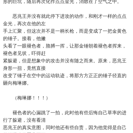
形的巨坑，随后再次化作点点金光，消散在了空气之中。
恶兆王并没有就此停下进攻的动作，和刚才一样的点点
金光，再次在他的左
手上汇聚，但这次并不是一柄长枪，而是变成了一把金黄色
的锤子。接着，他撇
头看了一眼褪色者，胳膊一挥，让那金锤朝着褪色者挥来，
褪色者见状，吓得赶
紧躲避，但是想象中的攻击并没有随之而来。原来，恶兆王
身形一扭，竟然直接
改变了锤子在空中的运动轨迹，将那方方正正的锤子径直的
砸向梅琳娜。
（梅琳娜！！！）
褪色者的心漏跳了一拍，此时他有些后悔自己草率的进
行了躲避，没有看清
恶兆王的真实意图，同时他还有些自责，因为他觉得是自己