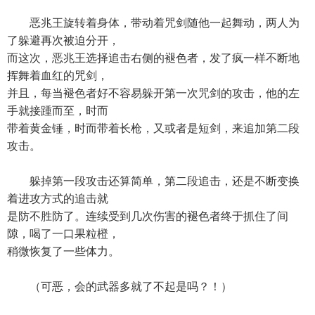
恶兆王旋转着身体，带动着咒剑随他一起舞动，两人为
了躲避再次被迫分开，
而这次，恶兆王选择追击右侧的褪色者，发了疯一样不断地
挥舞着血红的咒剑，
并且，每当褪色者好不容易躲开第一次咒剑的攻击，他的左
手就接踵而至，时而
带着黄金锤，时而带着长枪，又或者是短剑，来追加第二段
攻击。
躲掉第一段攻击还算简单，第二段追击，还是不断变换
着进攻方式的追击就
是防不胜防了。连续受到几次伤害的褪色者终于抓住了间
隙，喝了一口果粒橙，
稍微恢复了一些体力。
（可恶，会的武器多就了不起是吗？！）