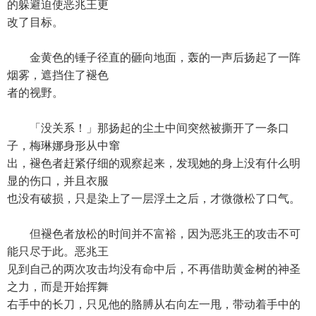
的躲避迫使恶兆王更
改了目标。
金黄色的锤子径直的砸向地面，轰的一声后扬起了一阵
烟雾，遮挡住了褪色
者的视野。
「没关系！」那扬起的尘土中间突然被撕开了一条口
子，梅琳娜身形从中窜
出，褪色者赶紧仔细的观察起来，发现她的身上没有什么明
显的伤口，并且衣服
也没有破损，只是染上了一层浮土之后，才微微松了口气。
但褪色者放松的时间并不富裕，因为恶兆王的攻击不可
能只尽于此。恶兆王
见到自己的两次攻击均没有命中后，不再借助黄金树的神圣
之力，而是开始挥舞
右手中的长刀，只见他的胳膊从右向左一甩，带动着手中的