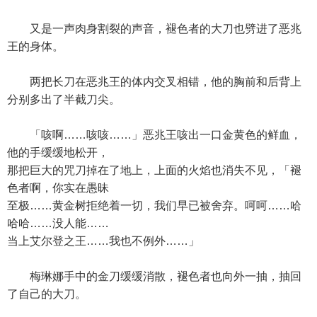
又是一声肉身割裂的声音，褪色者的大刀也劈进了恶兆
王的身体。
两把长刀在恶兆王的体内交叉相错，他的胸前和后背上
分别多出了半截刀尖。
「咳啊……咳咳……」恶兆王咳出一口金黄色的鲜血，
他的手缓缓地松开，
那把巨大的咒刀掉在了地上，上面的火焰也消失不见，「褪
色者啊，你实在愚昧
至极……黄金树拒绝着一切，我们早已被舍弃。呵呵……哈
哈哈……没人能……
当上艾尔登之王……我也不例外……」
梅琳娜手中的金刀缓缓消散，褪色者也向外一抽，抽回
了自己的大刀。