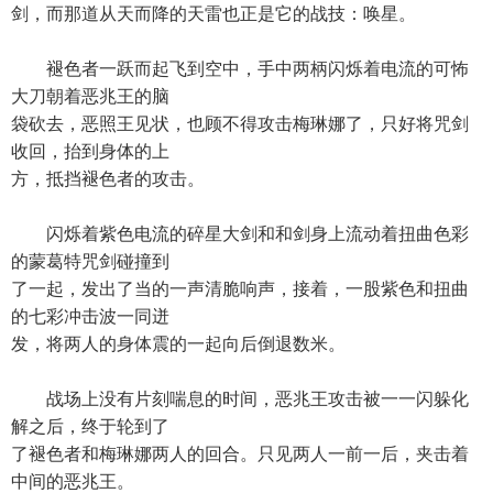
剑，而那道从天而降的天雷也正是它的战技：唤星。
褪色者一跃而起飞到空中，手中两柄闪烁着电流的可怖
大刀朝着恶兆王的脑
袋砍去，恶照王见状，也顾不得攻击梅琳娜了，只好将咒剑
收回，抬到身体的上
方，抵挡褪色者的攻击。
闪烁着紫色电流的碎星大剑和和剑身上流动着扭曲色彩
的蒙葛特咒剑碰撞到
了一起，发出了当的一声清脆响声，接着，一股紫色和扭曲
的七彩冲击波一同迸
发，将两人的身体震的一起向后倒退数米。
战场上没有片刻喘息的时间，恶兆王攻击被一一闪躲化
解之后，终于轮到了
了褪色者和梅琳娜两人的回合。只见两人一前一后，夹击着
中间的恶兆王。