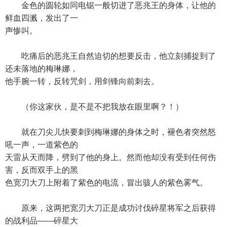
金色的圆轮如同电锯一般切进了恶兆王的身体，让他的
鲜血四溅，发出了一
声惨叫。
吃痛后的恶兆王自然迫切的想要反击，他立刻捕捉到了
还未落地的梅琳娜，
他手腕一转，反转咒剑，用剑锋向前刺去。
（你这家伙，是不是不把我放在眼里啊？！）
就在刀尖儿快要刺到梅琳娜的身体之时，褪色者突然怒
吼一声，一道紫色的
天雷从天而降，劈到了他的身上。然而他却没有受到任何伤
害，反而双手上的黑
色宽刃大刀上附着了紫色的电流，冒出骇人的紫色雾气。
原来，这两把宽刃大刀正是成功讨伐碎星将军之后获得
的战利品——碎星大