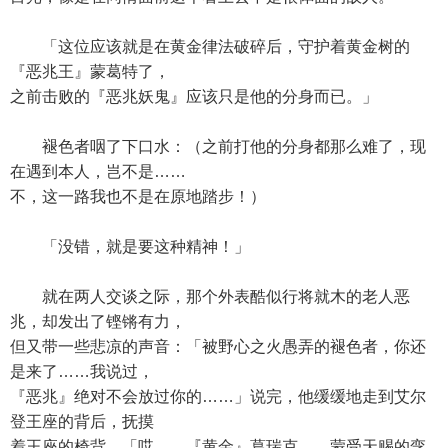
「这位应该就是在黄金律法破碎后，守护着黄金树的
『恶兆王』蒙葛特了，
之前击败的『恶兆妖鬼』应该只是他的分身而已。」
褪色者咽了下口水：（之前打他的分身都那么难了，现
在遇到本人，岂不是……
不，这一路我也不是在原地踏步！）
「没错，就是要这种精神！」
就在两人交谈之际，那个外表酷似行将就木的老人恶
兆，却发出了铿锵有力，
但又带一些悲凉的声音：「被野心之火愚弄的褪色者，你还
是来了……我说过，
『恶兆』绝对不会放过你的……」说完，他缓缓地走到艾尔
登王座的背后，抚摸
着王座的椅背，「哎……『黄金』葛瑞克……蒙受天赐的孪