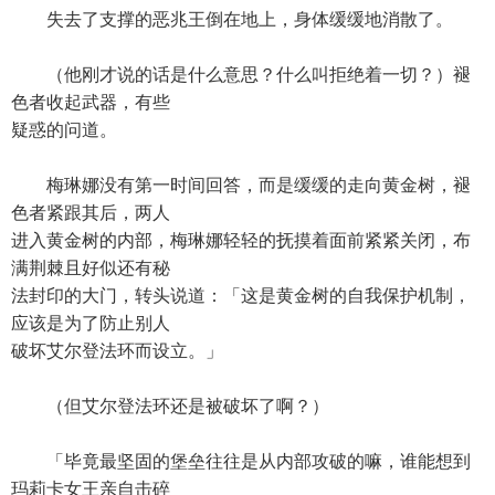
失去了支撑的恶兆王倒在地上，身体缓缓地消散了。
（他刚才说的话是什么意思？什么叫拒绝着一切？）褪
色者收起武器，有些
疑惑的问道。
梅琳娜没有第一时间回答，而是缓缓的走向黄金树，褪
色者紧跟其后，两人
进入黄金树的内部，梅琳娜轻轻的抚摸着面前紧紧关闭，布
满荆棘且好似还有秘
法封印的大门，转头说道：「这是黄金树的自我保护机制，
应该是为了防止别人
破坏艾尔登法环而设立。」
（但艾尔登法环还是被破坏了啊？）
「毕竟最坚固的堡垒往往是从内部攻破的嘛，谁能想到
玛莉卡女王亲自击碎