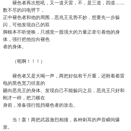
褪色者再次怒吼，又一道天雷，不，是三道，四道……
数不尽的闪电劈下，
正中褪色者和他的周围，恶兆王见势不妙，想要先一步躲
闪，可他发现自己的双
脚根本不听使唤，只感觉一股强大的力量正牵引着他的身
体，强行把他拉向褪色
者的身体。
（呃啊！！！）
褪色者又是大喝一声，两把好似有千斤重，还附着着雷
电的黑色宽刀径直的
砸向恶兆王的身体。发现自己不能躲闪之后，恶兆王只好和
刚才一样，把刀横在
身前，准备强行抵挡褪色者的攻击。
当！轰！两把武器激烈相撞，各种刺耳的声音瞬间爆
发。