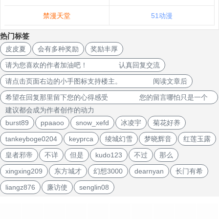
禁漫天堂
51动漫
热门标签
皮皮夏
会有多种奖励
奖励丰厚
请为您喜欢的作者加油吧！ 认真回复交流
请点击页面右边的小手图标支持楼主。 阅读文章后
希望在回复那里留下您的心得感受 您的留言哪怕只是一个
建议都会成为作者创作的动力
burst89
ppaaoo
snow_xefd
冰凌宇
菊花好养
tankeyboge0204
keyprca
绫城幻雪
梦晓辉音
红莲玉露
皇者邪帝
不详
但是
kudo123
不过
那么
xingxing209
东方城才
幻想3000
dearnyan
长门有希
liangz876
廉访使
senglin08
文
章