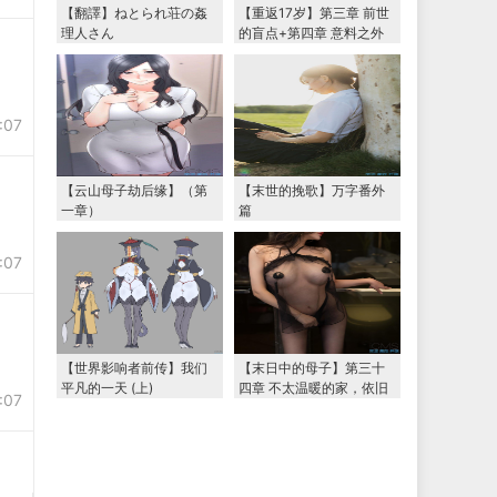
【翻譯】ねとられ荘の姦
【重返17岁】第三章 前世
理人さん
的盲点+第四章 意料之外
的相认+番外篇（本文为女
主第一视角，两万字更
新）
:07
【云山母子劫后缘】（第
【末世的挽歌】万字番外
一章）
篇
:07
【世界影响者前传】我们
【末日中的母子】第三十
平凡的一天 (上)
四章 不太温暖的家，依旧
:07
温暖的妈妈（下） 两万字
大更新