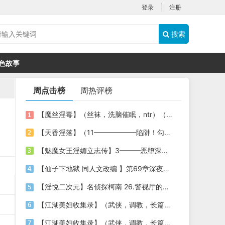
登录
注册
搜索
色故事
周点击榜
周热评榜
【魔丝淫毒】（丝袜，洗脑催眠，ntr）（24）（我不想）
【天香淫落】（11——————陷阱！勾结的警局调教（下））
【魅魔女王淫媚立志传】3———恶堕深渊的开端
【仙子下地狱 同人文改编 】第69章深夜窥淫戏 交心与交性(二)(纯爱+各种情趣玩法)
【淫悦二次元】名侦探柯南 26.警视厅的隐藏淫娃
【江湖美妇收集录】（武侠，调教，长篇）（6）（师娘篇）
【江湖美妇收集录】（武侠，调教，长篇）（13）（下山历练篇）