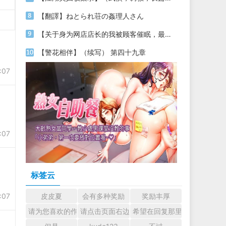
【翻譯】ねとられ荘の姦理人さん
【关于身为网店店长的我被顾客催眠，最终堕落为丝袜发情母狗这件事】（18～20）
【警花相伴】（续写） 第四十九章
:07
:07
标签云
:07
皮皮夏
会有多种奖励
奖励丰厚
请为您喜欢的作者加油吧！ 认真回复交流
请点击页面右边的小手图标支持楼主。
希望在回复那里留下您的心