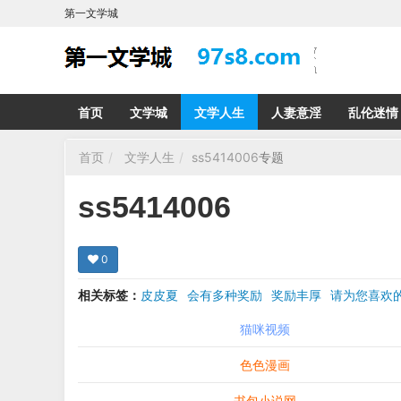
第一文学城
首页
文学城
文学人生
人妻意淫
乱伦迷情
首页
文学人生
ss5414006
专题
ss5414006
0
相关标签：
皮皮夏
会有多种奖励
奖励丰厚
请为您喜
希望在回复那里留下您的心得感受 您的留言哪怕只
猫咪视频
色色漫画
书包小说网