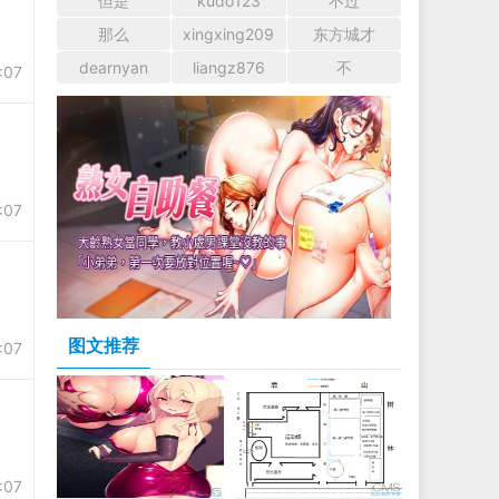
但是
kudo123
不过
那么
xingxing209
东方城才
dearnyan
liangz876
不
:07
:07
图文推荐
:07
:07