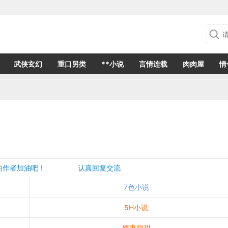
武侠玄幻
重口另类
**小说
言情连载
肉肉屋
情
欢的作者加油吧！ 认真回复交流
是一个建议都会成为作者创作的动力
7色小说
5H小说
娇妻很甜