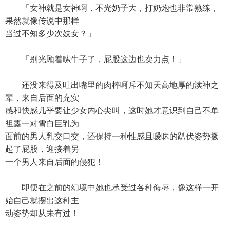
「女神就是女神啊，不光奶子大，打奶炮也非常熟练，
果然就像传说中那样
当过不知多少次妓女？」
「别光顾着嗦牛子了，屁股这边也卖力点！」
还没来得及吐出嘴里的肉棒呵斥不知天高地厚的渎神之
辈，来自后面的充实
感和快感几乎要让少女内心尖叫，这时她才意识到自己不单
袒露一对雪白巨乳为
面前的男人乳交口交，还保持一种性感且暧昧的趴伏姿势撅
起了屁股，迎接着另
一个男人来自后面的侵犯！
即便在之前的幻境中她也承受过各种侮辱，像这样一开
始自己就摆出这种主
动姿势却从未有过！