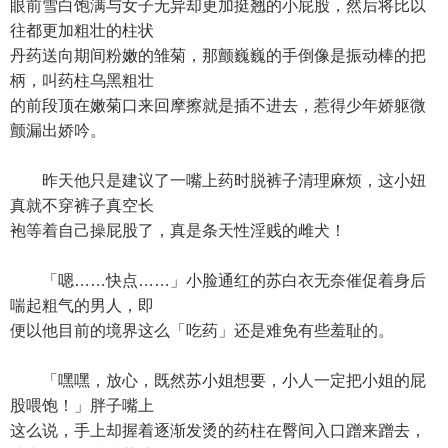
眼前雪白饱满与女子无异却更加挺翘的小屁股，然后将比以
往都更加粗壮的柱状
丹药送向期间粉嫩的雏菊，那颤巍巍的手倒像是振动棒的把
柄，叫药柱乌黑粗壮
的前段顶在嫩菊口来回摩擦就是插不进去，惹得少年娇躯微
颤漏出娇吟。
昨天他只是建议了一嘴上药时脱裤子清理麻烦，这小妞
真就不穿裤子真空长
袍等着自己操屁股了，真是条天性淫贱的雌犬！
「嗯……快点……」小脸通红的苏白衣无奈催促着身后
喘起粗气的男人，即
便以他目前的境界这么「吃药」还是难免有些羞耻的。
「嘿嘿，放心，既然苏小姐想要，小人一定把小姐的屁
股喂饱！」胖子嘴上
这么说，手上却握着逐渐发烫的药柱在臀间入口蹭来蹭去，