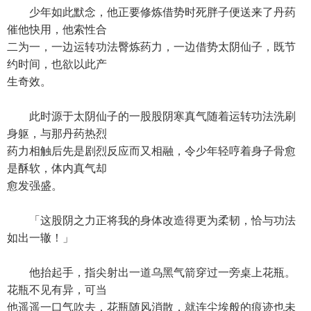
少年如此默念，他正要修炼借势时死胖子便送来了丹药
催他快用，他索性合
二为一，一边运转功法臀炼药力，一边借势太阴仙子，既节
约时间，也欲以此产
生奇效。
此时源于太阴仙子的一股股阴寒真气随着运转功法洗刷
身躯，与那丹药热烈
药力相触后先是剧烈反应而又相融，令少年轻哼着身子骨愈
是酥软，体内真气却
愈发强盛。
「这股阴之力正将我的身体改造得更为柔韧，恰与功法
如出一辙！」
他抬起手，指尖射出一道乌黑气箭穿过一旁桌上花瓶。
花瓶不见有异，可当
他遥遥一口气吹去，花瓶随风消散，就连尘埃般的痕迹也未