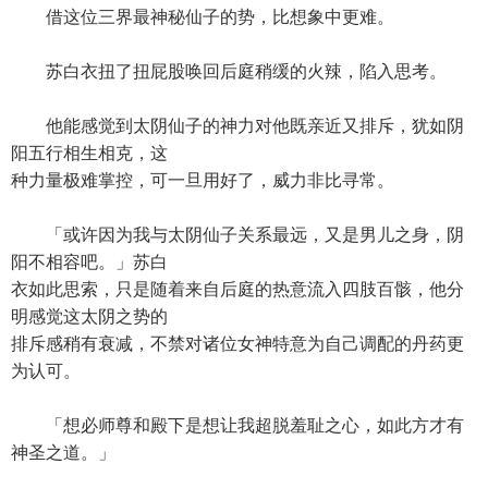
借这位三界最神秘仙子的势，比想象中更难。
苏白衣扭了扭屁股唤回后庭稍缓的火辣，陷入思考。
他能感觉到太阴仙子的神力对他既亲近又排斥，犹如阴
阳五行相生相克，这
种力量极难掌控，可一旦用好了，威力非比寻常。
「或许因为我与太阴仙子关系最远，又是男儿之身，阴
阳不相容吧。」苏白
衣如此思索，只是随着来自后庭的热意流入四肢百骸，他分
明感觉这太阴之势的
排斥感稍有衰减，不禁对诸位女神特意为自己调配的丹药更
为认可。
「想必师尊和殿下是想让我超脱羞耻之心，如此方才有
神圣之道。」