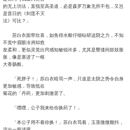
的无上功法，直指至高圣道，必是森罗万象无所不包，又岂
是昔日的《剑莲不灭
法》可比？」
苏白衣面带欣喜，如鱼得水般仔细钻研这阴之力，不知
不觉中眉眼冷冽却愈
发柔和，更似灵觉出窍感知敏锐许多，尤其是臀缝间鼓鼓胀
胀，像是塞进了一根
大香肠般。
「死胖子！」苏白衣暗骂一声，只道是太阴之势令自身
更加敏感，导致抵在
菊花的「丹药」更加刺激罢了。
「嘿嘿，公子我来给你换药了！」
「本公子用不着你换！」苏白衣骂着，玉茎微微颤抖，
流出一股清露。