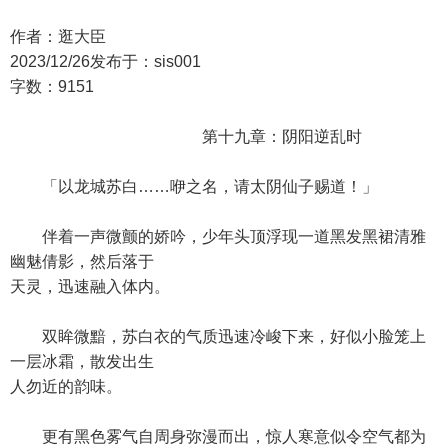
作者：逛大臣
2023/12/26发布于：sis001
字数：9151
第十九章：阴阳逆乱时
「以龙城苏白……咿之名，请太阴仙子赐道！」
伴着一声微颤的娇吟，少年头顶浮现一道黑发黑裙清雅
幽魅倩影，然后落于
天灵，迅速融入体内。
双眸微黯，苏白衣的气质迅速冷峻下来，好似小脸笼上
一层冰霜，散发出生
人勿近的韵味。
更有黑色雾气自周身弥漫而出，惊人寒意似令空气都为