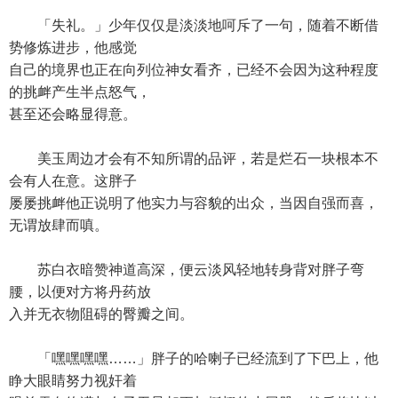
「失礼。」少年仅仅是淡淡地呵斥了一句，随着不断借
势修炼进步，他感觉
自己的境界也正在向列位神女看齐，已经不会因为这种程度
的挑衅产生半点怒气，
甚至还会略显得意。
美玉周边才会有不知所谓的品评，若是烂石一块根本不
会有人在意。这胖子
屡屡挑衅他正说明了他实力与容貌的出众，当因自强而喜，
无谓放肆而嗔。
苏白衣暗赞神道高深，便云淡风轻地转身背对胖子弯
腰，以便对方将丹药放
入并无衣物阻碍的臀瓣之间。
「嘿嘿嘿嘿……」胖子的哈喇子已经流到了下巴上，他
睁大眼睛努力视奸着