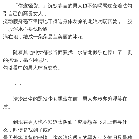
「你这骚货。」沉默寡言的男人也不禁喝骂这变着法勾
引自己的高贵女人，
挺动腰身毫不留情地干得这身体发凉的龙娘穴暖宫烫，一股
一股淫水不要钱般洒
满在地，结成一朵朵晶莹美丽的冰花。
随着其他神女都被当面骚扰，水晶龙似乎也停止了一贯
的掩饰，毫不顾忌地
勾引看中的男人肆意交欢。
……
清冷出尘的黑发少女飘然在前，男人亦步亦趋淫笑在
后。
到现在男人也不知道太阴仙子究竟想在飞舟上追寻什
么，即便是找到了或许
是天外客遗留的秘境，这名清冷诱人的黑发少女依旧只是独