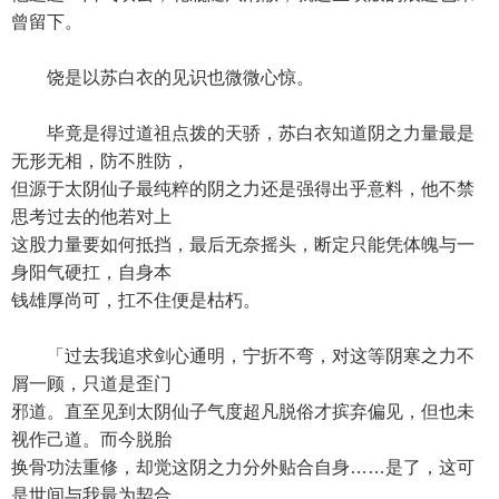
曾留下。
饶是以苏白衣的见识也微微心惊。
毕竟是得过道祖点拨的天骄，苏白衣知道阴之力量最是
无形无相，防不胜防，
但源于太阴仙子最纯粹的阴之力还是强得出乎意料，他不禁
思考过去的他若对上
这股力量要如何抵挡，最后无奈摇头，断定只能凭体魄与一
身阳气硬扛，自身本
钱雄厚尚可，扛不住便是枯朽。
「过去我追求剑心通明，宁折不弯，对这等阴寒之力不
屑一顾，只道是歪门
邪道。直至见到太阴仙子气度超凡脱俗才摈弃偏见，但也未
视作己道。而今脱胎
换骨功法重修，却觉这阴之力分外贴合自身……是了，这可
是世间与我最为契合