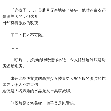
「这孩子……」苏胧月无奈地摇了摇头，她对苏白衣还
是很关照的，但这几
日却有着微妙的改变。
子曰：朽木不可雕。
……
「咿哈～」娇媚的呻吟连绵不绝，令人怀疑这到底是厨
房还是炮房。
张开冰晶般龙翼的高挑少女搂着男人磐石般的胸膛如蛇
缠绵，令人不敢置信
她便是大名鼎鼎的水晶龙女王奥塔薇娜。
但既然是奥塔薇娜，似乎又足以置信。