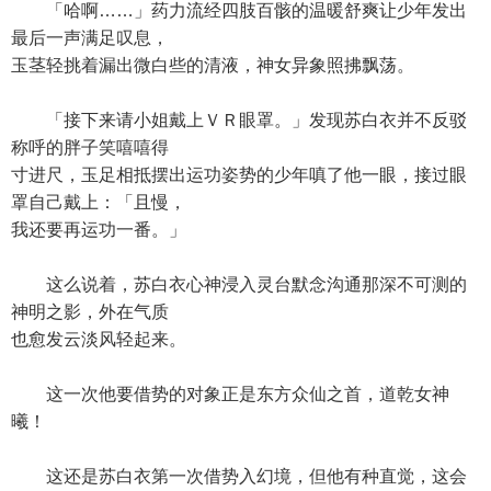
「哈啊……」药力流经四肢百骸的温暖舒爽让少年发出
最后一声满足叹息，
玉茎轻挑着漏出微白些的清液，神女异象照拂飘荡。
「接下来请小姐戴上ＶＲ眼罩。」发现苏白衣并不反驳
称呼的胖子笑嘻嘻得
寸进尺，玉足相抵摆出运功姿势的少年嗔了他一眼，接过眼
罩自己戴上：「且慢，
我还要再运功一番。」
这么说着，苏白衣心神浸入灵台默念沟通那深不可测的
神明之影，外在气质
也愈发云淡风轻起来。
这一次他要借势的对象正是东方众仙之首，道乾女神
曦！
这还是苏白衣第一次借势入幻境，但他有种直觉，这会