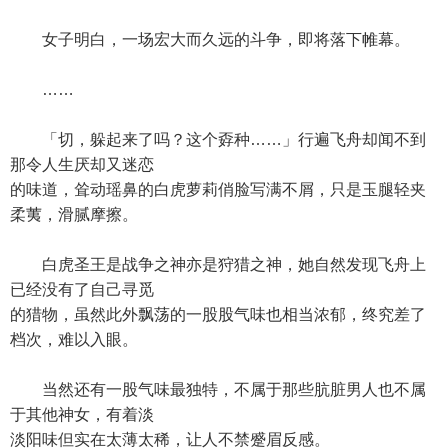
女子明白，一场宏大而久远的斗争，即将落下帷幕。
……
「切，躲起来了吗？这个孬种……」行遍飞舟却闻不到
那令人生厌却又迷恋
的味道，耸动瑶鼻的白虎萝莉俏脸写满不屑，只是玉腿轻夹
柔荑，滑腻摩擦。
白虎圣王是战争之神亦是狩猎之神，她自然发现飞舟上
已经没有了自己寻觅
的猎物，虽然此外飘荡的一股股气味也相当浓郁，终究差了
档次，难以入眼。
当然还有一股气味最独特，不属于那些肮脏男人也不属
于其他神女，有着淡
淡阳味但实在太薄太稀，让人不禁蹙眉反感。