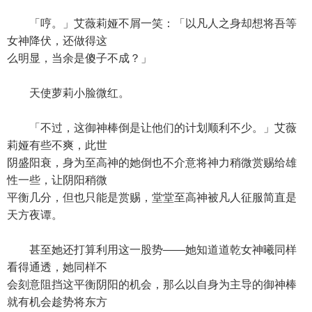
「哼。」艾薇莉娅不屑一笑：「以凡人之身却想将吾等
女神降伏，还做得这
么明显，当余是傻子不成？」
天使萝莉小脸微红。
「不过，这御神棒倒是让他们的计划顺利不少。」艾薇
莉娅有些不爽，此世
阴盛阳衰，身为至高神的她倒也不介意将神力稍微赏赐给雄
性一些，让阴阳稍微
平衡几分，但也只能是赏赐，堂堂至高神被凡人征服简直是
天方夜谭。
甚至她还打算利用这一股势——她知道道乾女神曦同样
看得通透，她同样不
会刻意阻挡这平衡阴阳的机会，那么以自身为主导的御神棒
就有机会趁势将东方