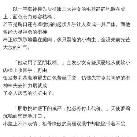
以一竿御神棒先后征服三大神女的毛酋静静地躺在桌
上，面色苍白形容枯槁，
若不是胸口还有着微弱的起伏几乎让人看成一具尸体。而他
曾经大显神勇的御神
棒正软趴趴地垂在腿间，像只瑟缩的小肉虫，全没先前光芒
大放的神气。
「她动用了至阴权柄。」金发少女有些厌恶地从疲软小
肉棒上收回手，再由
银发萝莉恭顺地褪去白色蕾丝手套，仿佛先前令其陶醉的御
神棒失去神力后就成
了令人厌恶的肮脏虫子。
「胆敢挑衅殿下的威严，她必将付出代价。」天使萝莉
沉稳而坚定地开口，
小脸上不带表情，祖母绿般的美丽双眼中却隐隐带着不岔。