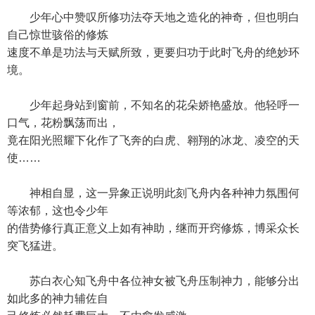
少年心中赞叹所修功法夺天地之造化的神奇，但也明白
自己惊世骇俗的修炼
速度不单是功法与天赋所致，更要归功于此时飞舟的绝妙环
境。
少年起身站到窗前，不知名的花朵娇艳盛放。他轻呼一
口气，花粉飘荡而出，
竟在阳光照耀下化作了飞奔的白虎、翱翔的冰龙、凌空的天
使……
神相自显，这一异象正说明此刻飞舟内各种神力氛围何
等浓郁，这也令少年
的借势修行真正意义上如有神助，继而开窍修炼，博采众长
突飞猛进。
苏白衣心知飞舟中各位神女被飞舟压制神力，能够分出
如此多的神力辅佐自