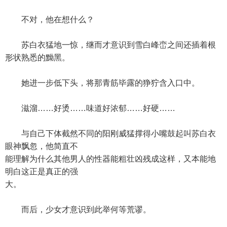
不对，他在想什么？
苏白衣猛地一惊，继而才意识到雪白峰峦之间还插着根
形状熟悉的黝黑。
她进一步低下头，将那青筋毕露的狰狞含入口中。
滋溜……好烫……味道好浓郁……好硬……
与自己下体截然不同的阳刚威猛撑得小嘴鼓起叫苏白衣
眼神飘忽，他简直不
能理解为什么其他男人的性器能粗壮凶残成这样，又本能地
明白这正是真正的强
大。
而后，少女才意识到此举何等荒谬。