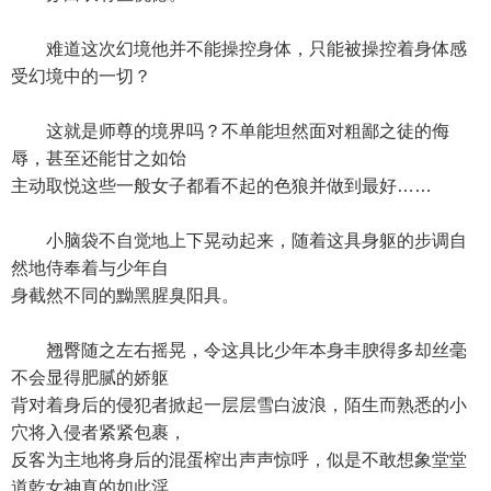
难道这次幻境他并不能操控身体，只能被操控着身体感
受幻境中的一切？
这就是师尊的境界吗？不单能坦然面对粗鄙之徒的侮
辱，甚至还能甘之如饴
主动取悦这些一般女子都看不起的色狼并做到最好……
小脑袋不自觉地上下晃动起来，随着这具身躯的步调自
然地侍奉着与少年自
身截然不同的黝黑腥臭阳具。
翘臀随之左右摇晃，令这具比少年本身丰腴得多却丝毫
不会显得肥腻的娇躯
背对着身后的侵犯者掀起一层层雪白波浪，陌生而熟悉的小
穴将入侵者紧紧包裹，
反客为主地将身后的混蛋榨出声声惊呼，似是不敢想象堂堂
道乾女神真的如此淫