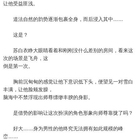
让他受益匪浅。
道法自然的韵势逐渐包裹全身，而后浸入其中……
这是？
苏白衣睁大眼睛看着和刚刚没什么差别的房间，看来这
次的场景是飞舟，这
倒是第一次。
胸前沉甸甸的感觉让他下意识低下头，便望见一对雪白
丰满，让他脸颊发臊，
脑海中不禁浮现出师尊缥缈丰腴的身影。
是借势的影响让这次扮演的角色形象向师尊靠拢了吗？
好大……身为男性的他终究无法拥有如此规模的峰
峦……