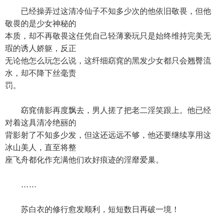
已经操弄过这清冷仙子不知多少次的他依旧敬畏，但他
敬畏的是少女神秘的
本质，却不再敬畏这任凭自己轻薄亵玩只是始终维持完美无
瑕的诱人娇躯，反正
无论他怎么玩怎么说，这纤细窈窕的黑发少女都只会翘臀流
水，却不降下丝毫责
罚。
窈窕倩影再度飘去，男人搓了把老二淫笑跟上。他已经
对着这具清冷绝丽的
背影射了不知多少发，但这还远远不够，他还要继续享用这
冰山美人，直至将整
座飞舟都化作充满他们欢好痕迹的淫靡爱巢。
……
苏白衣的修行愈发顺利，短短数日再破一境！