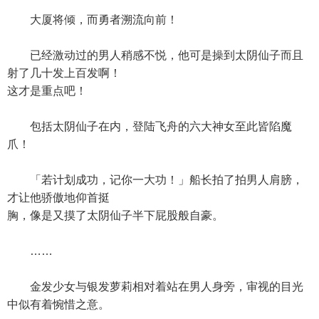
大厦将倾，而勇者溯流向前！
已经激动过的男人稍感不悦，他可是操到太阴仙子而且
射了几十发上百发啊！
这才是重点吧！
包括太阴仙子在内，登陆飞舟的六大神女至此皆陷魔
爪！
「若计划成功，记你一大功！」船长拍了拍男人肩膀，
才让他骄傲地仰首挺
胸，像是又摸了太阴仙子半下屁股般自豪。
……
金发少女与银发萝莉相对着站在男人身旁，审视的目光
中似有着惋惜之意。