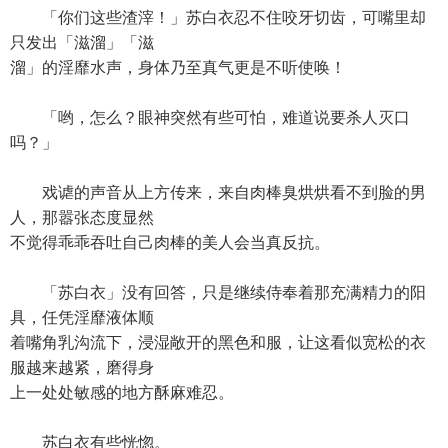
「你们这些渣滓！」苏白衣忍不住咬牙切齿，可嘴里却
只发出「滋溜」「滋
溜」的淫靡水声，身体乃至真气更是不听使唤！
「哟，怎么？眼神突然有些可怕，难道说要杀人灭口
吗？」
戏谑的声音从上方传来，来自肉棒臭烘烘看不到脸的男
人，那嚣张态度显然
不觉得乖乖吞吐自己肉棒的美人会当真反抗。
「苏白衣」没有回答，只是继续侍奉着那充满精力的阳
具，任凭淫靡液体顺
着嘴角乳沟流下，浸湿敞开的黑色和服，让这看似宽松的衣
服越来越紧，磨得身
上一处处敏感的地方酥麻难忍。
苏白衣有些恍惚。