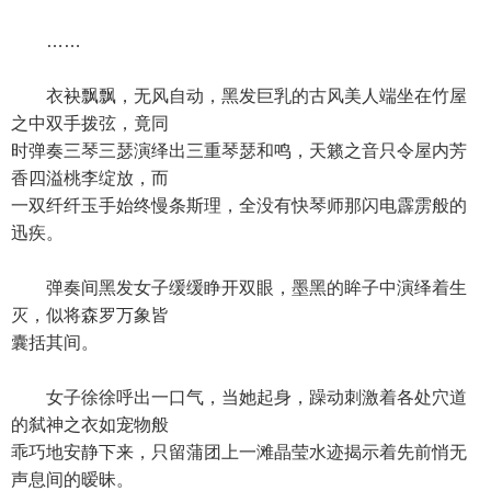
……
衣袂飘飘，无风自动，黑发巨乳的古风美人端坐在竹屋
之中双手拨弦，竟同
时弹奏三琴三瑟演绎出三重琴瑟和鸣，天籁之音只令屋内芳
香四溢桃李绽放，而
一双纤纤玉手始终慢条斯理，全没有快琴师那闪电霹雳般的
迅疾。
弹奏间黑发女子缓缓睁开双眼，墨黑的眸子中演绎着生
灭，似将森罗万象皆
囊括其间。
女子徐徐呼出一口气，当她起身，躁动刺激着各处穴道
的弑神之衣如宠物般
乖巧地安静下来，只留蒲团上一滩晶莹水迹揭示着先前悄无
声息间的暧昧。