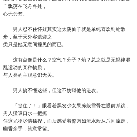
自飘荡在飞舟各处，
心无旁骛。
男人忍不住怀疑其实这太阴仙子就是单纯喜欢到处散
步，至于天外客遗迹之
类只是她无意间撞见的而已。
这有点像是什么？空气？分子？熵？总之就是无规律混
乱运动的某种物质，
与人类的主观意识无关。
男人搞不懂这些，但这不妨碍他的进攻。
「捉住了！」眼看着黑发少女果冻般雪臀在眼前弹跳，
男人猛吸口水一把抓
住这尤物尽情揉捏，而后感受着臀肉如流水般从爪间流走，
幽香余手，笑意常留。