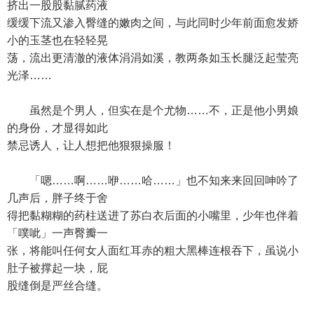
挤出一股股黏腻药液
缓缓下流又渗入臀缝的嫩肉之间，与此同时少年前面愈发娇
小的玉茎也在轻轻晃
荡，流出更清澈的液体涓涓如溪，教两条如玉长腿泛起莹亮
光泽……
虽然是个男人，但实在是个尤物……不，正是他小男娘
的身份，才显得如此
禁忌诱人，让人想把他狠狠操服！
「嗯……啊……咿……哈……」也不知来来回回呻吟了
几声后，胖子终于舍
得把黏糊糊的药柱送进了苏白衣后面的小嘴里，少年也伴着
「噗呲」一声臀瓣一
张，将能叫任何女人面红耳赤的粗大黑棒连根吞下，虽说小
肚子被撑起一块，屁
股缝倒是严丝合缝。