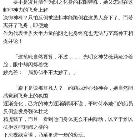
要不是凌月清作为阴之化身的权限特殊，她又怎能在这
封印神力的飞舟上解
决御神棒？只怕反倒被激起本能跪倒在这男人身下了。而若
离开了飞舟，即便她
作为代表世界大半力量的阴之化身终究也无法与至高神王相
提并论！
「这笔账自然要算，不过……」光明女神艾薇莉娅冷着
脸，眼中却闪烁着微
妙光芒：「局势似乎不太妙了。」
「殿下是说那群凡人？」约莉西雅心领神会，她自然能
感觉到飞舟上的氛围
逐渐变化，己方的神力逐渐削弱不说，平时侍奉她们的船员
反倒愈发身强体壮龙
精虎猛了，而且一看到他们身体更会不由躁动，以至于难以
抗拒这些粗鄙之徒的
下流视线言语，乃至更进一步的亵玩。