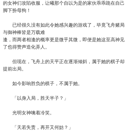
的女神们攻陷收服，让曦那个自以为是的家伙乖乖跪在自己
脚下扮母狗！
已经很久没有如此令她感兴趣的游戏了，毕竟飞舟赌局
与御神棒皆是万载难
逢，而两者相逢的概率更是微乎其微，即便是她这至高神见
了也得赞声造化弄人。
但现在，飞舟上的天平正在逐渐倾斜，属于她的棋子却
提前出局。
如今影响胜负的棋子，不属于她。
「以身入局，胜天半子？」
光明女神噙着冷笑。
「天若失责，再开又何妨？」