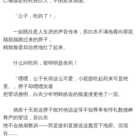
己修炼必然耗费巨大，不由愈发感激。
「公子，吃药了！」
一如既往惹人生厌的声音传来，苏白衣不满地看向那屁
颠屁颠跑过来的胖子，
精致脸蛋却自然地红了起来。
什么叫吃药，那明明是坐药！
「嘿嘿，公子长得这么可爱，小屁股吃起药来可是绝
景。」胖子却嘿嘿笑着
把荤话挑明，白衣少年明眸皓齿的脸庞便更艳了一层。
倘若十天前这胖子敢对他说这等不知尊卑有悖礼数挑衅
尊严的荤话，苏白衣
绝不会抽扇教训——而是拔剑直接送这蠢货下地府。但现
在……