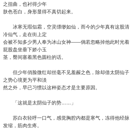
之扭曲，也衬得少年
肤色苍白，身形显得不真切起来。
冰寒无瑕似霜，空灵缥缈如仙，而今的少年真有这股清
冷仙气，走在街上定
会被不知多少男人奉为冰山女神——倘若忽略掉他此时光着
屁股盘坐垂下娇小玉
茎，臀间塞着黑色圆柱的话。
但少年俏脸微红却丝毫不见羞赧之色，除却借太阴仙子
之势心境更为平和淡
然之外，早已习惯以这种姿态才是主要原因。
「这就是太阴仙子的势……」
苏白衣轻呼一口气，感觉胸腔内都是寒气，冻得他经脉
发缩，筋肉生疼。