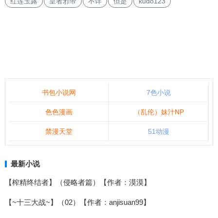
红莲玉露
皇者邪帝
不详
但是
kudo123
书包小说网
7色小说
色色漫画
（乱伦）妹汁NP
禁漫天堂
51动漫
最新小说
【榨精终结者】（侵略者篇）【作者：漠漠】
【~十三大战~】（02）【作者：anjisuan99】