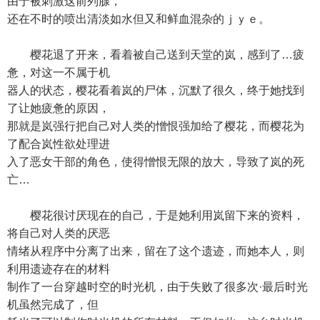
由于被刺激这前列腺，
还在不时的喷出清淡如水但又和鲜血混杂的ｊｙｅ。
樱花退了开来，看着被自己送到天堂的岚，感到了…疲
惫，对这一不属于机
器人的状态，樱花看着岚的尸体，沉默了很久，终于她找到
了让她疲惫的原因，
那就是岚强行把自己对人类的憎恨强加给了樱花，而樱花为
了配合岚性欲处理进
入了恶女干部的角色，使得憎恨无限的放大，导致了岚的死
亡…
樱花很讨厌现在的自己，于是她利用岚留下来的资料，
将自己对人类的厌恶
情绪从程序中分离了出来，留在了这个遗迹，而她本人，则
利用遗迹存在的材料
制作了一台穿越时空的时光机，由于失败了很多次·最后时光
机虽然完成了，但