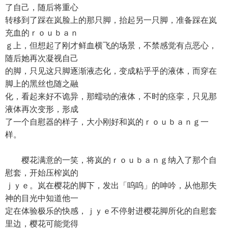
了自己，随后将重心
转移到了踩在岚脸上的那只脚，抬起另一只脚，准备踩在岚
充血的ｒｏｕｂａｎ
ｇ上，但想起了刚才鲜血横飞的场景，不禁感觉有点恶心，
随后她再次凝视自己
的脚，只见这只脚逐渐液态化，变成粘乎乎的液体，而穿在
脚上的黑丝也随之融
化，看起来好不诡异，那蠕动的液体，不时的痉挛，只见那
液体再次变形，形成
了一个自慰器的样子，大小刚好和岚的ｒｏｕｂａｎｇ一
样。
樱花满意的一笑，将岚的ｒｏｕｂａｎｇ纳入了那个自
慰套，开始压榨岚的
ｊｙｅ。岚在樱花的脚下，发出「呜呜」的呻吟，从他那失
神的目光中知道他一
定在体验极乐的快感，ｊｙｅ不停射进樱花脚所化的自慰套
里边，樱花可能觉得