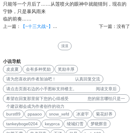
只能等一个月后了……从莲喷火的眼神中就能猜到，现在的
宁静，只是暴风雨来
临的前奏……
上一篇：
【~十三大战~】（02）【作者：anjisuan99】
下一篇：没有了
漠漠
小说导航
皮皮夏
会有多种奖励
奖励丰厚
请为您喜欢的作者加油吧！ 认真回复交流
请点击页面右边的小手图标支持楼主。 阅读文章后
希望在回复那里留下您的心得感受 您的留言哪怕只是一
个建议都会成为作者创作的动力
burst89
ppaaoo
snow_xefd
冰凌宇
菊花好养
tankeyboge0204
keyprca
绫城幻雪
梦晓辉音