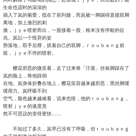
生命也适时的深深的
插入了岚的菊蕾，抵在了前列腺，而岚被一脚踢得直接双脚
离地，加上激烈的刺
激，ｊｙｅ喷射而出，一股接着一股，根本没有停歇的征
兆。岚以一个怪异的姿
势落地，双手后撑，抓着自己的双脚，ｒｏｕｂａｎｇ前
挺，ｊｙｅ不停的喷射。
樱花邪恶的微笑着，走了过来将「汗蒸」丝袜脚踩在了
岚的脸上，将他踩倒
在地。岚身体折叠在地上，樱花笑容越来越邪恶，黑丝脚缓
缓用力。岚呼吸不到
空气，脸色越来越难看，说来也怪，他的ｒｏｕｂａｎｇ，
喷射ｊｙｅ的速度竟
然不可思议的变得更快……
不知过了多久，岚早已没有了呼吸，但ｒｏｕｂａｎｇ