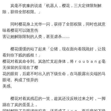
岚毫不犹豫的说道「机器人，樱花，三大定律限制解
除，获得全部权限。」
同时樱花身上光华一闪，获得了全部权限，同时也就意
味着樱花可以随意伤
害让她解除限制的人类，甚至虐杀……
樱花缓缓的站了起来「公猪，现在面向着我跪好，让我
看到你下贱的贱根！」
樱花对着岚命令到。岚急忙支起身体，将ｒｏｕｂａｎｇ毫
无保留的呈现在了樱
花的眼前，后庭不时出入的下级生命，在马眼露出尖端的马
眼堵。构成了怪异的
美感。
樱花对着岚残忍的一笑，趁岚还没反映过来之时，一脚
踢在了岚的蛋蛋上，
同时解除了马眼堵的拟态，还原成了ｊｙｅ，而后庭的下级