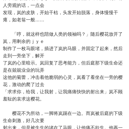
人旁观的话，一点会
发现，岚的皮肤，开始干枯，头发开始脱落，身体慢慢干
瘪，如老翁一般……
「哼，就这样也陪做人类的领袖吗？」随后樱花放开了
岚，用剩余的ｊｙｅ
制作了一枚马眼堵，插进了岚的马眼，并固定了起来，然后
走到一旁坐下，解开
了岚的心里暗示。岚回复了思考能力，但后庭那下级生命还
是在兢兢业业的玩弄
这他的菊蕾，冲击着他脆弱的心灵，岚看了看坐在一旁的樱
花，激动的爬了过去
「求求你，给我，让我射，让我痛痛快快的射出来」岚不顾
羞耻的哀求这樱花。
樱花不为所动，一脚将岚踢在一边。而岚被后庭的下级
生命刺激，好几次要
射出来，但是被生生的堵在了马眼，让他痛不欲生。他再一