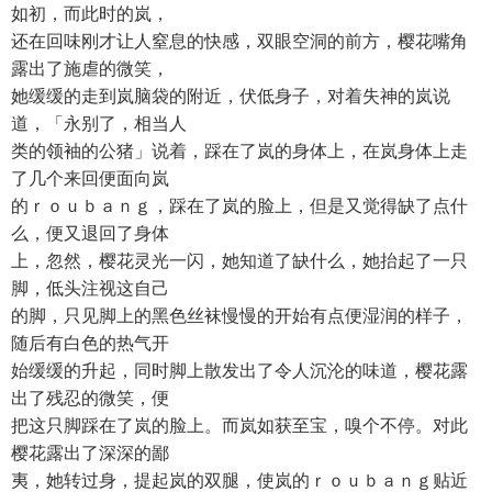
如初，而此时的岚，
还在回味刚才让人窒息的快感，双眼空洞的前方，樱花嘴角
露出了施虐的微笑，
她缓缓的走到岚脑袋的附近，伏低身子，对着失神的岚说
道，「永别了，相当人
类的领袖的公猪」说着，踩在了岚的身体上，在岚身体上走
了几个来回便面向岚
的ｒｏｕｂａｎｇ，踩在了岚的脸上，但是又觉得缺了点什
么，便又退回了身体
上，忽然，樱花灵光一闪，她知道了缺什么，她抬起了一只
脚，低头注视这自己
的脚，只见脚上的黑色丝袜慢慢的开始有点便湿润的样子，
随后有白色的热气开
始缓缓的升起，同时脚上散发出了令人沉沦的味道，樱花露
出了残忍的微笑，便
把这只脚踩在了岚的脸上。而岚如获至宝，嗅个不停。对此
樱花露出了深深的鄙
夷，她转过身，提起岚的双腿，使岚的ｒｏｕｂａｎｇ贴近