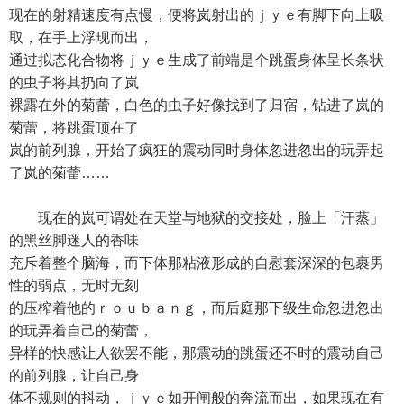
现在的射精速度有点慢，便将岚射出的ｊｙｅ有脚下向上吸
取，在手上浮现而出，
通过拟态化合物将ｊｙｅ生成了前端是个跳蛋身体呈长条状
的虫子将其扔向了岚
裸露在外的菊蕾，白色的虫子好像找到了归宿，钻进了岚的
菊蕾，将跳蛋顶在了
岚的前列腺，开始了疯狂的震动同时身体忽进忽出的玩弄起
了岚的菊蕾……
现在的岚可谓处在天堂与地狱的交接处，脸上「汗蒸」
的黑丝脚迷人的香味
充斥着整个脑海，而下体那粘液形成的自慰套深深的包裹男
性的弱点，无时无刻
的压榨着他的ｒｏｕｂａｎｇ，而后庭那下级生命忽进忽出
的玩弄着自己的菊蕾，
异样的快感让人欲罢不能，那震动的跳蛋还不时的震动自己
的前列腺，让自己身
体不规则的抖动，ｊｙｅ如开闸般的奔流而出，如果现在有