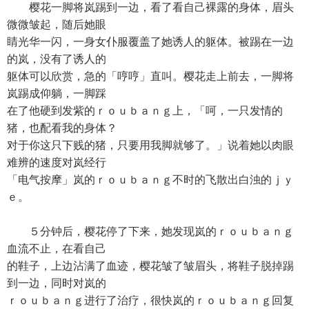
樱花一脚将岚踢到一边，看了看自己裸露的身体，眉头
微微皱起，随后她眼
睛光华一闪，一身女仆服覆盖了她诱人的躯体。被踢在一边
的岚，没有了诱人的
躯体可以欣赏，急的「哼哼」直叫。樱花走上前去，一脚将
岚踢成仰躺，一脚踩
在了他硬到发紫的ｒｏｕｂａｎｇ上，「呵，一只发情的
猪，也配看我的身体？
对于你这只下贱的猪，只要用我脚就够了。」说着她以肉眼
难辨的速度对岚经行
「电气按摩」岚的ｒｏｕｂａｎｇ不时的飞散出白浊的ｊｙ
ｅ。
５分钟后，樱花停了下来，她发现岚的ｒｏｕｂａｎｇ
血流不止，在看自己
的鞋子，上边沾满了血迹，樱花皱了皱眉头，将鞋子脱掉踢
到一边，同时对岚的
ｒｏｕｂａｎｇ进行了治疗，很快岚的ｒｏｕｂａｎｇ回复