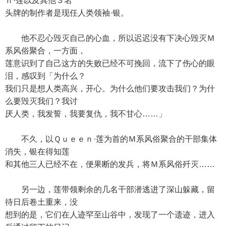
ｎ·莲以及其他３名
头牌的制作者是现任人类领袖·银。
他不忍心毁灭自己的心血，所以迟迟没有下决心毁灭Ｍ
系风俗聚合，一方面，
莲意识到了自己这方的失败已经不可挽回，流下了伤心的眼
泪，感叹到「为什么？
我们只是想人类高兴，开心。为什么他们要攻击我们？为什
么要毁灭我们？我讨
厌人类，我发誓，我要复仇，我不甘心……」
不久，以Ｑｕｅｅｎ·莲为首的Ｍ系风俗聚合的干部集体
消失，银在得知莲
和其他三人已经不在，便果断的发兵，将Ｍ系风俗歼灭……
另一边，莲带领剩余的几名干部潜逃进了深山躲藏，留
待日后卷土重来，没
想到的是，它们在人迹罕至山谷中，发现了一个遗迹，进入