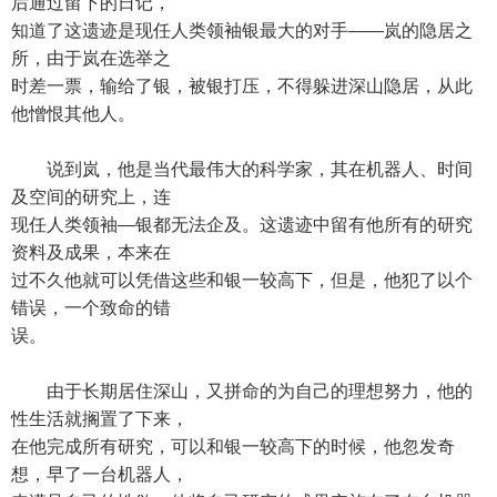
后通过留下的日记，
知道了这遗迹是现任人类领袖银最大的对手——岚的隐居之
所，由于岚在选举之
时差一票，输给了银，被银打压，不得躲进深山隐居，从此
他憎恨其他人。
说到岚，他是当代最伟大的科学家，其在机器人、时间
及空间的研究上，连
现任人类领袖—银都无法企及。这遗迹中留有他所有的研究
资料及成果，本来在
过不久他就可以凭借这些和银一较高下，但是，他犯了以个
错误，一个致命的错
误。
由于长期居住深山，又拼命的为自己的理想努力，他的
性生活就搁置了下来，
在他完成所有研究，可以和银一较高下的时候，他忽发奇
想，早了一台机器人，