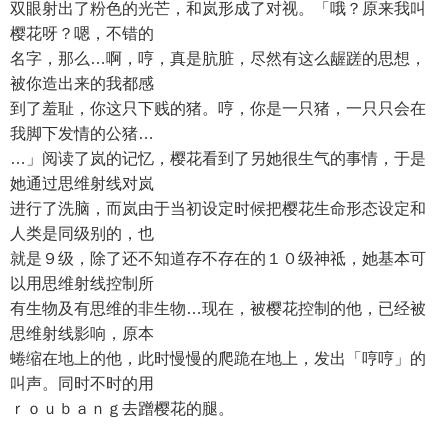
双眼射出了粉色的光芒，和岚形成了对视。「哦？原来我叫
樱花呀？嗯，不错的
名字，那么…啊，哼，真是肮脏，尽然有这么龌蹉的思想，
被你造出来的我都感
到了羞耻，你这只下贱的猪。哼，你是一只猪，一只只会在
我脚下发情的公猪…
…」阅读了岚的记忆，樱花看到了另她很生气的事情，于是
她通过思维射线对岚
进行了洗脑，而岚由于当初设定时候把樱花生命形态设定和
人类是同级别的，也
就是９级，除了还不知道存不存在的１０级神祗，她基本可
以用思维射线控制所
有生物及有思维的非生物…现在，被樱花控制的他，已经被
思维射线影响，原本
蜷缩在地上的他，此时慢慢的爬跪在地上，发出「哼哼」的
叫声。同时不时的用
ｒｏｕｂａｎｇ去蹭樱花的腿。