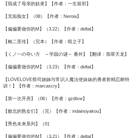
【我成了母亲的奴隶】【作者：一生留邪】
【无垢痴女】（08）【作者：Neroia】
【偏偏要做你的M】（3.22）【作者：deltat】
【鲍二歪传】（完本）【作者：暗之子】
【くノ一の夺い方 ～学园の谜～ 番外】【翻译：翡翠天龙】
【偏偏要做你的M】（3.23）【作者：deltat】
【LOVELOVE祭司姊姊与常识人魔法使妹妹的勇者射精忍耐特
训！】【作者：marcascry】
【第一次开房】（06）【作者：gzdtxw】
【败北的熟女们】（完）【作者：indainoyakou】
【秀色未来系列】（01
【偏偏要做你的M】（3.21）【作者：deltat】