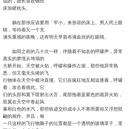
成的，团长喜欢钢丝
床加硬枕头。
躺在那张应该要用「窄小」来形容的床上。男人闭上眼
睛，等待着又一个充
满失重感的夜晚，还有明天早晨布满血丝的红眼睛。
如同之前的几十次一样，伴随着不知名的呼啸声，异常
真实的梦境从垮塌的
大桥开始。天空被火焰，呼啸和爆炸占据，那些他异常熟
悉，但又毫无头绪的飞
行物体在天空中横冲直撞。它们在疯狂地互相追逐着，呼啸
着，攻击着彼此。它
们的头部和翼下喷射出火舌，尾部拖着蓝紫色的诡异火焰，
双翼在天空中卷起风
暴和白色的水汽，那些轨迹交织成令人不寒而栗却又浮想联
翩的画作。并且，每
一只这样的飞行物脑子的位置都是一个透明的玻璃罩子，里