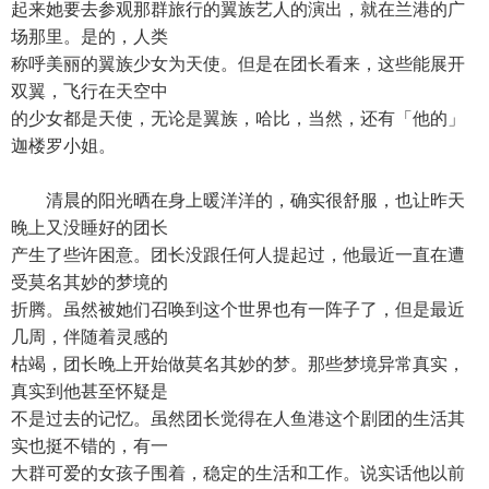
起来她要去参观那群旅行的翼族艺人的演出，就在兰港的广
场那里。是的，人类
称呼美丽的翼族少女为天使。但是在团长看来，这些能展开
双翼，飞行在天空中
的少女都是天使，无论是翼族，哈比，当然，还有「他的」
迦楼罗小姐。
清晨的阳光晒在身上暖洋洋的，确实很舒服，也让昨天
晚上又没睡好的团长
产生了些许困意。团长没跟任何人提起过，他最近一直在遭
受莫名其妙的梦境的
折腾。虽然被她们召唤到这个世界也有一阵子了，但是最近
几周，伴随着灵感的
枯竭，团长晚上开始做莫名其妙的梦。那些梦境异常真实，
真实到他甚至怀疑是
不是过去的记忆。虽然团长觉得在人鱼港这个剧团的生活其
实也挺不错的，有一
大群可爱的女孩子围着，稳定的生活和工作。说实话他以前