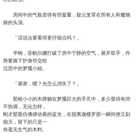
房间中的气氛变得有些凝重，疑云笼罩在所有人和魔物
娘的头顶。
「话说汝要看得更仔细点吗？」
半晌，苏帕尔娜打破了房中宁静的空气，展开双手，作
势要摘下护身符交给
沉思中的梦魇小姐。
「谢谢，嗯？光怎么消失了？」
那枚小小的木牌躺在梦魇巨大的手爪中，多少显得有些
不协调，无论怎样，
刚才那股仿佛律动着的蓝光，在脱离迦楼罗那一瞬间便立刻
熄灭，留下的只是一
块毫无生气的木料。