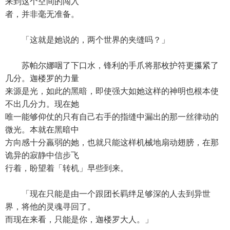
来到这个空间的闯入
者，并非毫无准备。
「这就是她说的，两个世界的夹缝吗？」
苏帕尔娜咽了下口水，锋利的手爪将那枚护符更攥紧了
几分。迦楼罗的力量
来源是光，如此的黑暗，即使强大如她这样的神明也根本使
不出几分力。现在她
唯一能够仰仗的只有自己右手的指缝中漏出的那一丝律动的
微光。本就在黑暗中
方向感十分羸弱的她，也就只能这样机械地扇动翅膀，在那
诡异的寂静中信步飞
行着，盼望着「转机」早些到来。
「现在只能是由一个跟团长羁绊足够深的人去到异世
界，将他的灵魂寻回了。
而现在来看，只能是你，迦楼罗大人。」