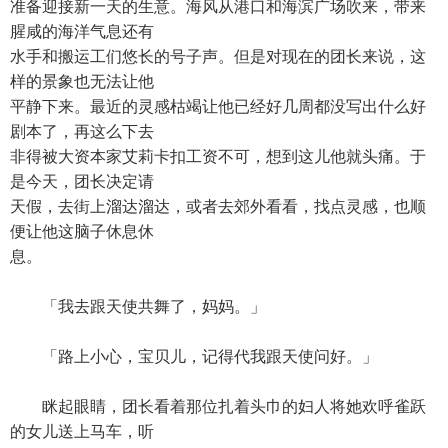
准备迎接新一天的生意。海风从港口和海滨广场吹来，带来
腥咸的海洋气息还有
水手和搬运工们悠长的号子声。但是对现在的团长来说，这
样的景象也无法让他
平静下来。最近的灵感枯竭让他已经好几周都没写出什么好
剧本了，再这么下去
非得被大资本家艾莉卡扣工资不可，想到这儿他就头痛。于
是今天，团长决定请
天假，去街上溜达溜达，或者去郊外看看，找点灵感，也顺
便让他这脑子休息休
息。
「我去跟天使共舞了，妈妈。」
「路上小心，宝贝儿，记得代我跟天使问好。」
眯起眼睛，团长看着那位扎着头巾的妇人将她欢呼雀跃
的女儿送上马车，听