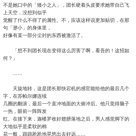
不是她口中的「矮小之人」，团长硬着头皮要求她带自己飞
上天空，没想到似乎
觉醒了什么不得了的属性。不，应该这样说更加贴切，在那
句「渺小」的身体里，
好像有某一部分尘封的东西被激活了。
「想不到团长现在变得这么厉害了啊，看吾的！这招如
何？」
……
天旋地转，这是团长那快宕机的感官能给他的最后几个
字，在苏帕尔娜连续
几圈的翻滚，最后一个直冲地面的大俯冲后。他只觉得脑子
一热，眼前一阵阵发
红。在接下来，迦楼罗收好翅膀落地之后，男人感觉脚下的
大地似乎是柔软的棉
花一般，踉踉跄跄地晃悠出去好远……