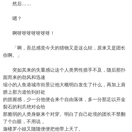
然后……
嗯？
啊呀呀呀呀呀呀呀！
「啊，吾总感觉今天的猎物又是这么轻，原来又是团长
你啊。」
突如其来的失重感让这个人类男性措手不及，随后那扑
面而来的劲风和迅速
缩小的人鱼港城市街景让他大概明白发生了什么，再加上肩
膀上那力道恰到好处
的抓握感，少一分他便会来个自由落体，多一分那足以开金
裂石的利爪绝对会给
那脆弱的人类身躯来个对穿。明白了自己处境的团长不禁翻
了个白眼，不用说，
迦楼罗小姐又随随便便把他带上天了。