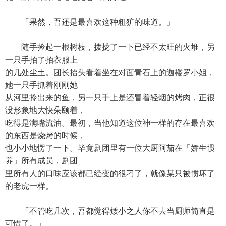
「果然，吾还是最喜欢这种粗犷的味道。」
随手捡起一根树枝，拨拢了一下已经不太旺的火堆，另
一只手拍了拍衣服上
的几处尘土。团长抬头看着坐在对面青石上的迦楼罗小姐，
她一只手抓着刚刚她
从河里拎出来的鱼，另一只手上是还冒着轻烟的烤肉，正很
没形象地大快朵颐着，
吃得是满嘴流油。最初，当他知道这位神一样的存在最喜欢
的东西是烧烤的时候，
也小小地愣了一下。毕竟剧团里有一位大厨阿茄在「娇生惯
养」所有成员，剧团
里所有人的口味应该都已经变的很刁了，就像某只被惯坏了
的老虎一样。
「不管吃几次，吾都觉得矮小之人你不去当厨师简直是
可惜了。」