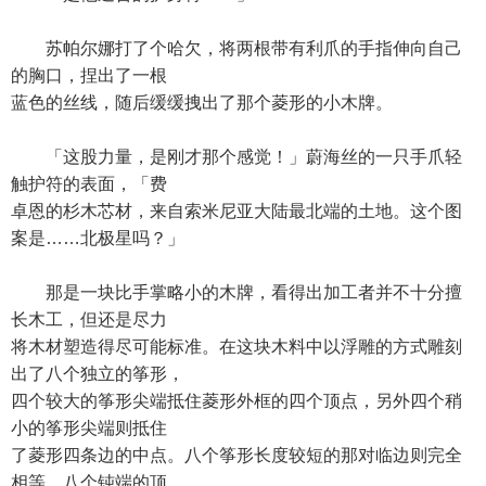
苏帕尔娜打了个哈欠，将两根带有利爪的手指伸向自己
的胸口，捏出了一根
蓝色的丝线，随后缓缓拽出了那个菱形的小木牌。
「这股力量，是刚才那个感觉！」蔚海丝的一只手爪轻
触护符的表面，「费
卓恩的杉木芯材，来自索米尼亚大陆最北端的土地。这个图
案是……北极星吗？」
那是一块比手掌略小的木牌，看得出加工者并不十分擅
长木工，但还是尽力
将木材塑造得尽可能标准。在这块木料中以浮雕的方式雕刻
出了八个独立的筝形，
四个较大的筝形尖端抵住菱形外框的四个顶点，另外四个稍
小的筝形尖端则抵住
了菱形四条边的中点。八个筝形长度较短的那对临边则完全
相等，八个钝端的顶