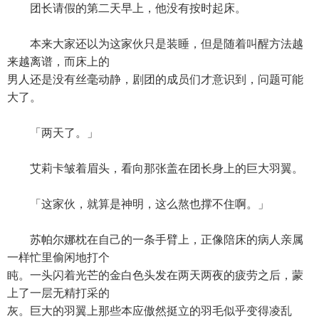
团长请假的第二天早上，他没有按时起床。
本来大家还以为这家伙只是装睡，但是随着叫醒方法越
来越离谱，而床上的
男人还是没有丝毫动静，剧团的成员们才意识到，问题可能
大了。
「两天了。」
艾莉卡皱着眉头，看向那张盖在团长身上的巨大羽翼。
「这家伙，就算是神明，这么熬也撑不住啊。」
苏帕尔娜枕在自己的一条手臂上，正像陪床的病人亲属
一样忙里偷闲地打个
盹。一头闪着光芒的金白色头发在两天两夜的疲劳之后，蒙
上了一层无精打采的
灰。巨大的羽翼上那些本应傲然挺立的羽毛似乎变得凌乱