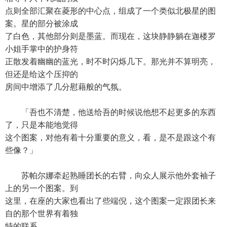
点则全部汇聚在菱形的中心点，组成了一个类似北极星的图
案。星的部分被涂成
了白色，其他部分则是墨蓝。而现在，这块静静躺在迦楼罗
小姐手掌中的护身符
正散发着幽幽的蓝光，时不时闪烁几下。那光并不算明亮，
但还是给这个压抑的
房间中增添了几分慰藉般的气氛。
「吾也不清楚，他送给吾的时候说他想不起更多的东西
了，只是本能地觉得
这个图案，对他有着十分重要的意义，看，是不是跟这个有
些像？」
苏帕尔娜牵起熟睡团长的右臂，向众人展示他外套袖子
上的另一个图案。到
这里，在座的大家也看出了些端倪，这个图案一定跟团长来
自的那个世界有着独
特的联系。