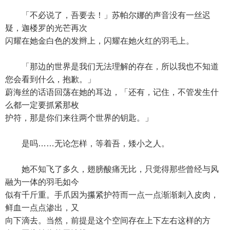
「不必说了，吾要去！」苏帕尔娜的声音没有一丝迟
疑，迦楼罗的光芒再次
闪耀在她金白色的发辫上，闪耀在她火红的羽毛上。
「那边的世界是我们无法理解的存在，所以我也不知道
您会看到什么，抱歉。」
蔚海丝的话语回荡在她的耳边，「还有，记住，不管发生什
么都一定要抓紧那枚
护符，那是你们来往两个世界的钥匙。」
是吗……无论怎样，等着吾，矮小之人。
她不知飞了多久，翅膀酸痛无比，只觉得那些曾经与风
融为一体的羽毛如今
似有千斤重。手爪因为攥紧护符而一点一点渐渐刺入皮肉，
鲜血一点点渗出，又
向下滴去。当然，前提是这个空间存在上下左右这样的方