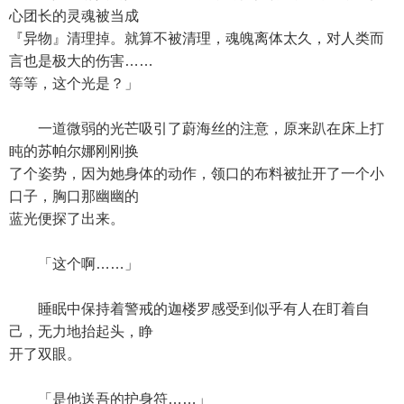
心团长的灵魂被当成
『异物』清理掉。就算不被清理，魂魄离体太久，对人类而
言也是极大的伤害……
等等，这个光是？」
一道微弱的光芒吸引了蔚海丝的注意，原来趴在床上打
盹的苏帕尔娜刚刚换
了个姿势，因为她身体的动作，领口的布料被扯开了一个小
口子，胸口那幽幽的
蓝光便探了出来。
「这个啊……」
睡眠中保持着警戒的迦楼罗感受到似乎有人在盯着自
己，无力地抬起头，睁
开了双眼。
「是他送吾的护身符……」