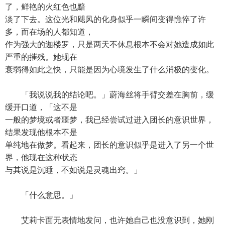
了，鲜艳的火红色也黯
淡了下去。这位光和飓风的化身似乎一瞬间变得憔悴了许
多，而在场的人都知道，
作为强大的迦楼罗，只是两天不休息根本不会对她造成如此
严重的摧残。她现在
衰弱得如此之快，只能是因为心境发生了什么消极的变化。
「我说说我的结论吧。」蔚海丝将手臂交差在胸前，缓
缓开口道，「这不是
一般的梦境或者噩梦，我已经尝试过进入团长的意识世界，
结果发现他根本不是
单纯地在做梦。看起来，团长的意识似乎是进入了另一个世
界，他现在这种状态
与其说是沉睡，不如说是灵魂出窍。」
「什么意思。」
艾莉卡面无表情地发问，也许她自己也没意识到，她刚