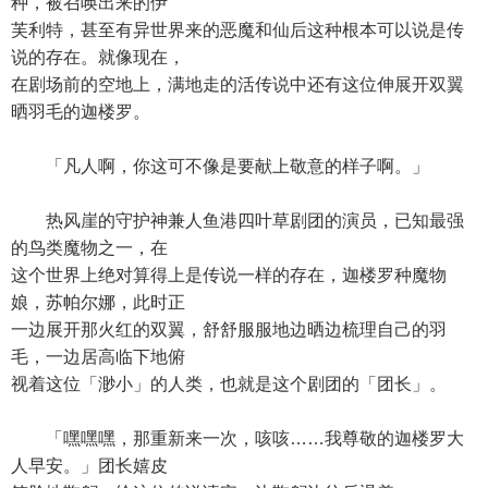
种，被召唤出来的伊
芙利特，甚至有异世界来的恶魔和仙后这种根本可以说是传
说的存在。就像现在，
在剧场前的空地上，满地走的活传说中还有这位伸展开双翼
晒羽毛的迦楼罗。
「凡人啊，你这可不像是要献上敬意的样子啊。」
热风崖的守护神兼人鱼港四叶草剧团的演员，已知最强
的鸟类魔物之一，在
这个世界上绝对算得上是传说一样的存在，迦楼罗种魔物
娘，苏帕尔娜，此时正
一边展开那火红的双翼，舒舒服服地边晒边梳理自己的羽
毛，一边居高临下地俯
视着这位「渺小」的人类，也就是这个剧团的「团长」。
「嘿嘿嘿，那重新来一次，咳咳……我尊敬的迦楼罗大
人早安。」团长嬉皮