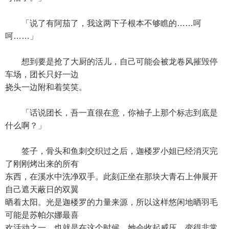
「说了有阿茄了，我这两下子根本不够瞧的……呵
呵……」
想到要是抢了大厨的活儿，自己可能会被龙卷风摧毁停
车场，团长只好一边
挠头一边附和着笑笑。
「话说团长，吾一直很在意，你袖子上那个标志到底是
什么啊？」
签子，骨头和鱼刺交织过之后，迦楼罗小姐已经消灭完
了刚刚烤出来的所有
东西，在溪水中洗净双手。此刻正坐在那块大青石上伸展开
自己遮天蔽日的双翼
晒着太阳。光是迦楼罗的力量来源，所以这样悠闲地晒羽毛
可能是苏帕尔娜最喜
欢活动之一。也就是在这个时候，她会收起威压，变得非常