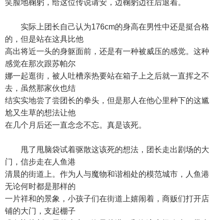
笑脸地鞠躬，给这位传说请安，边鞠躬边往后退着。
实际上团长自己认为176cm的身高在男性中还是挺合格
的，但是站在这具比他
高出将近一头的身躯面前，还是有一种被威压的感觉。这种
感觉在那次跟苏帕尔
娜一起逛街，被人吐槽亲热要站在箱子上之后就一直挥之不
去，虽然那家伙也结
结实实地尝了尝团长的拳头，但是那人在他心里种下的这尴
尬又生草的想法让他
在几个月后还一直念念不忘。真是该死。
甩了甩脑袋试着驱散这该死的想法，团长走出剧场的大
门，信步走在人鱼港
清晨的街道上。作为人与魔物和谐相处的模范城市，人鱼港
无论何时都是那样的
一片祥和的景象，小孩子们在街道上嬉闹着，商贩们打开店
铺的大门，支起棚子