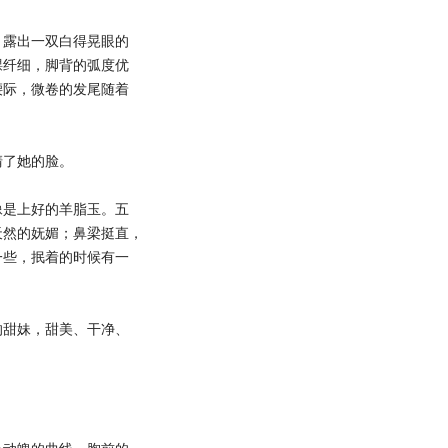
露出一双白得晃眼的
踝纤细，脚背的弧度优
腰际，微卷的发尾随着
了她的脸。
是上好的羊脂玉。五
天然的妩媚；鼻梁挺直，
一些，抿着的时候有一
甜妹，甜美、干净、