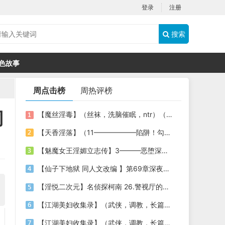
登录
注册
搜索
色故事
周点击榜
周热评榜
同
【魔丝淫毒】（丝袜，洗脑催眠，ntr）（24）（我不想）
【天香淫落】（11——————陷阱！勾结的警局调教（下））
【魅魔女王淫媚立志传】3———恶堕深渊的开端
【仙子下地狱 同人文改编 】第69章深夜窥淫戏 交心与交性(二)(纯爱+各种情趣玩法)
【淫悦二次元】名侦探柯南 26.警视厅的隐藏淫娃
【江湖美妇收集录】（武侠，调教，长篇）（6）（师娘篇）
【江湖美妇收集录】（武侠，调教，长篇）（13）（下山历练篇）