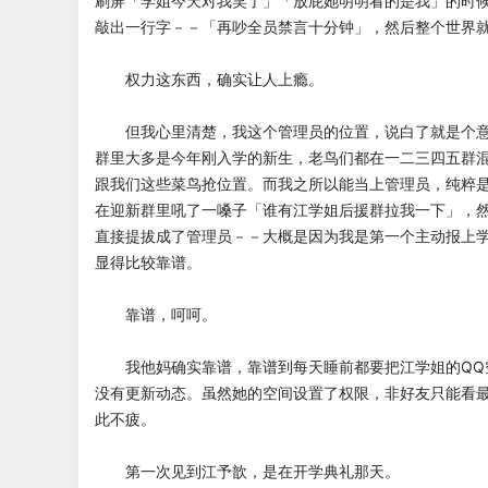
刷屏「学姐今天对我笑了」「放屁她明明看的是我」的时
敲出一行字－－「再吵全员禁言十分钟」，然后整个世界
权力这东西，确实让人上瘾。
但我心里清楚，我这个管理员的位置，说白了就是个意
群里大多是今年刚入学的新生，老鸟们都在一二三四五群
跟我们这些菜鸟抢位置。而我之所以能当上管理员，纯粹
在迎新群里吼了一嗓子「谁有江学姐后援群拉我一下」，
直接提拔成了管理员－－大概是因为我是第一个主动报上
显得比较靠谱。
靠谱，呵呵。
我他妈确实靠谱，靠谱到每天睡前都要把江学姐的QQ
没有更新动态。虽然她的空间设置了权限，非好友只能看
此不疲。
第一次见到江予歆，是在开学典礼那天。