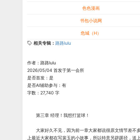
色色漫画
书包小说网
危城（H）
相关专辑：
路路lulu
作者：路路lulu
2026/05/04 首发于第一会所
是否首发：是
是否AI辅助参与：有
字数：27,740 字
第三章 经理！我想打篮球！
大家好久不见，因为前一章大家都说很原文情节差不多
上最近大家都在写裴玉的小故事，所以特意另辟蹊径，送