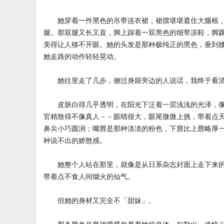
她穿着一件黑色的吊带连衣裙，裙摆堪堪遮住大腿根，
腿。那双腿又长又直，脚上踩着一双黑色的细带凉鞋，脚
美得让人移不开眼。她的头发是那种极纯正的黑色，垂到
她走路的动作轻轻晃动。
她往里走了几步，侧过身跟旁边的人说话，我终于看清
皮肤白得几乎透明，在阳光下泛着一层浅浅的光泽，像
官精致得不像真人－－眼睛很大，眼尾微微上挑，带着点
鼻尖小巧圆润；嘴唇是那种淡淡的粉色，下唇比上唇略厚
种说不出的娇憨感。
她整个人站在那里，就像是从日系杂志封面上走下来的
带着点不食人间烟火的仙气。
但她的身材又完全不「甜妹」。