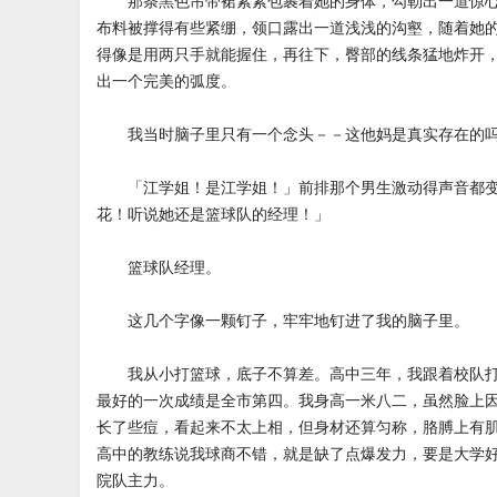
那条黑色吊带裙紧紧包裹着她的身体，勾勒出一道惊心
布料被撑得有些紧绷，领口露出一道浅浅的沟壑，随着她
得像是用两只手就能握住，再往下，臀部的线条猛地炸开
出一个完美的弧度。
我当时脑子里只有一个念头－－这他妈是真实存在的
「江学姐！是江学姐！」前排那个男生激动得声音都变
花！听说她还是篮球队的经理！」
篮球队经理。
这几个字像一颗钉子，牢牢地钉进了我的脑子里。
我从小打篮球，底子不算差。高中三年，我跟着校队打
最好的一次成绩是全市第四。我身高一米八二，虽然脸上
长了些痘，看起来不太上相，但身材还算匀称，胳膊上有
高中的教练说我球商不错，就是缺了点爆发力，要是大学
院队主力。