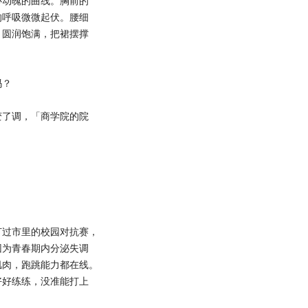
动魄的曲线。胸前的
的呼吸微微起伏。腰细
，圆润饱满，把裙摆撑
吗？
了调，「商学院的院
过市里的校园对抗赛，
因为青春期内分泌失调
肌肉，跑跳能力都在线。
好好练练，没准能打上