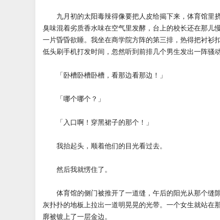
九月初的太阳毒辣得像要把人皮给揭下来，体育馆里挤
臭味混着劣质香水味在空气里发酵，台上的校长还在那儿
一片昏昏欲睡。我坐在商学院方阵的第三排，热得把衬衫
低头刷手机打发时间，忽然听到前排几个男生发出一阵骚
「卧槽卧槽卧槽，看那边看那边！」
「哪个哪个？」
「入口啊！穿黑裙子的那个！」
我抬起头，顺着他们的目光看过去。
然后我就愣住了。
体育馆的侧门被推开了一道缝，午后的阳光从那个缝隙
灰扑扑的地板上拉出一道明晃晃的光带。一个女生就站在
廓被镀上了一层金边。