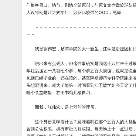
们换换胃口。情节、剧情全部原创，与原文第六章篮球队
人设特别是江大奶学姐，涉及比较强的OOC，见谅。
－－－－－－－－－－－－－－－－－－－－－－－－
－－
我是张伟宏，是商学院的大一新生，江学姐后援团扣扣
说出来有点丢人，但这件事确实是我这十八年来干过最
学姐后援团一共就七个群，每个群五百人满编，也就是说
包括已经毕业的、还在读的、甚至隔壁师范专科学院跑来
头想混进来，就为了能第一时间看到江予歆学姐今天穿了
哪个食堂吃饭、在图书馆几楼自习。
而我，张伟宏，是七群的管理员。
这个身份意味着什么？意味着我在那个五百人的大群里
置顶公告权限、拥有审批入群权限。每天晚上十一点过后