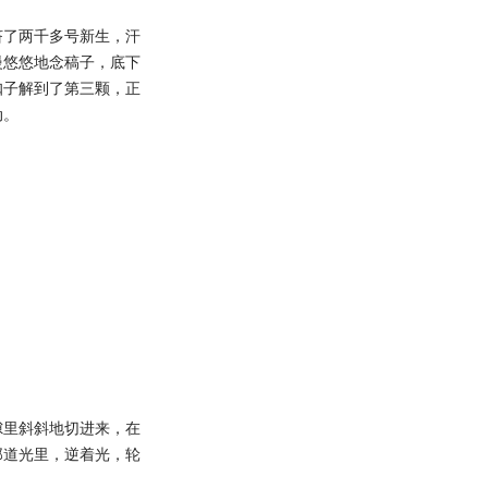
了两千多号新生，汗
慢悠悠地念稿子，底下
扣子解到了第三颗，正
动。
里斜斜地切进来，在
那道光里，逆着光，轮