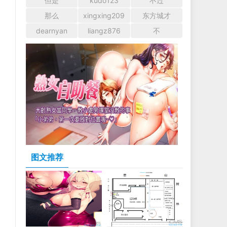
但是
kudo123
不过
那么
xingxing209
东方城才
dearnyan
liangz876
不
－
图文推荐