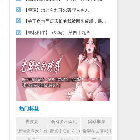
【翻譯】ねとられ荘の姦理人さん
【关于身为网店店长的我被顾客催眠，最终堕落为丝袜发情母狗这件事】（18～20）
【警花相伴】（续写） 第四十九章
热门标签
皮皮夏
会有多种奖励
奖励丰厚
请为您喜欢的作者加油吧！ 认真回复交流
请点击页面右边的小手图标支持楼主。
希望在回复那里留下您的心