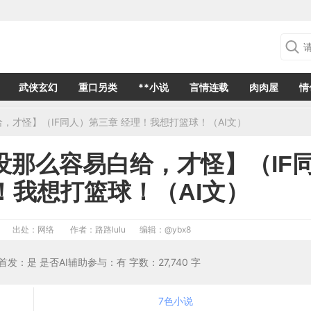
武侠玄幻
重口另类
**小说
言情连载
肉肉屋
情
，才怪】（IF同人）第三章 经理！我想打篮球！（AI文）
那么容易白给，才怪】（IF
！我想打篮球！（AI文）
出处：网络
作者：路路lulu
编辑：
@ybx8
否首发：是 是否AI辅助参与：有 字数：27,740 字
7色小说