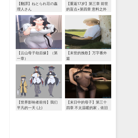
【翻譯】ねとられ荘の姦
【重返17岁】第三章 前世
理人さん
的盲点+第四章 意料之外
的相认+番外篇（本文为女
主第一视角，两万字更
新）
【云山母子劫后缘】（第
【末世的挽歌】万字番外
一章）
篇
【世界影响者前传】我们
【末日中的母子】第三十
平凡的一天 (上)
四章 不太温暖的家，依旧
温暖的妈妈（下） 两万字
大更新