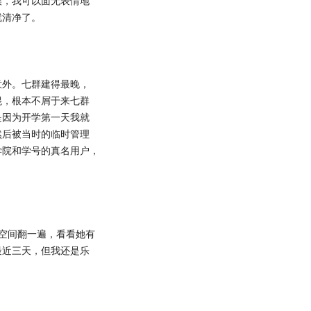
候，我可以面无表情地
就清净了。
外。七群建得最晚，
混，根本不屑于来七群
是因为开学第一天我就
然后被当时的临时管理
学院和学号的真名用户，
空间翻一遍，看看她有
最近三天，但我还是乐