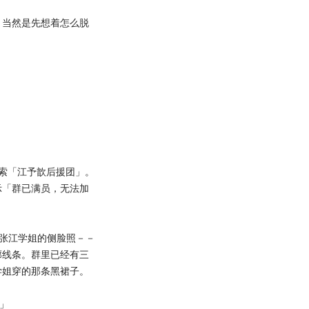
当然是先想着怎么脱
索「江予歆后援团」。
示「群已满员，无法加
张江学姐的侧脸照－－
廓线条。群里已经有三
学姐穿的那条黑裙子。
」