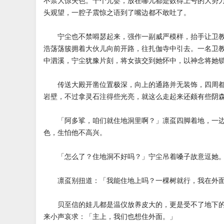
不禁大惊失色。十个元婴，放在哪儿都是数得上号的大势
头观望，一腔子震惊之语到了嘴边都不敢吐了。
宁尘也不禁嘚瑟起来，强作一副威严模样，抬手让卫教
浩荡荡簇拥着大伙儿向前开路，往扎伽寺中引去。一名卫
中泗溪，宁尘犹豫片刻，将女孩交到她怀中，以神念将她
传送大殿开凿位置极深，向上的通路并无装饰，四周都
岩壁，不过拿灵石注得些光亮，就这么走起来还颇有些阴
「阿多挲，咱们就住地洞里啊？」凛虿四脚着地，一边
色，生怕他不高兴。
「怎么了？住地洞不好吗？」宁尘吊着嗓子故意逗她
凛虿别扭道：「我能住地上吗？一棵树就行，我在外面
贝至信的娃儿都是温仪放养皮大的，更是受不了地下的
来小声哀求：「主上，我们也想住外面。」