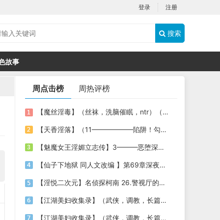
登录
注册
搜索
色故事
周点击榜
周热评榜
【魔丝淫毒】（丝袜，洗脑催眠，ntr）（24）（我不想）
【天香淫落】（11——————陷阱！勾结的警局调教（下））
【魅魔女王淫媚立志传】3———恶堕深渊的开端
【仙子下地狱 同人文改编 】第69章深夜窥淫戏 交心与交性(二)(纯爱+各种情趣玩法)
【淫悦二次元】名侦探柯南 26.警视厅的隐藏淫娃
【江湖美妇收集录】（武侠，调教，长篇）（6）（师娘篇）
【江湖美妇收集录】（武侠，调教，长篇）（13）（下山历练篇）