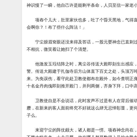
神识慢了一瞬，他自己许是能剩半条命，人贝至信一家老
项舂个儿大，肚里家伙也多，吐了个昏天黑地，气得直
会啊你？！布了些什么阵法！」
宁尘臊眉耷眼还没来得及答话，一股元婴神念已直刺过
不相抗，微笑着让她扫了个清楚。
他激发玉珏结阵之时，离尘谷传送大殿即刻生出感应，
警。传送大殿建于扎伽寺后方山体直下百丈之处，头顶万
来。为免误伤，看守此处卫教使都布在殿外，如今查明正
十名金丹肉傀即刻推开殿门，并列两侧，齐身下拜，口中
卫教使自是不会说话，此时发声不过是有人在背后催动
臜，在新来的客人面前终究不好就这么肆无忌惮彰显，更
子么。
来迎宁尘的阵仗颇大，诸人都是一愣。项舂神念尚在，