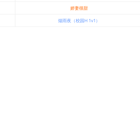
娇妻很甜
烟雨夜（校园H 1v1）