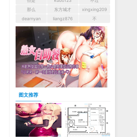
但是
kudo123
不过
那么
东方城才
xingxing209
dearnyan
liangz876
不
图文推荐