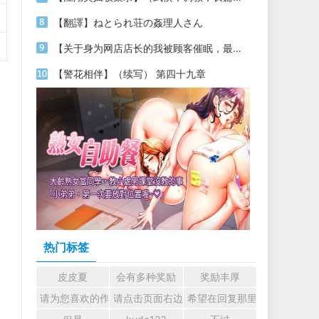
【翻譯】ねとられ荘の姦理人さん
【关于身为网店店长的我被顾客催眠，最终堕落为丝袜发情母狗这件事】（18～20）
【警花相伴】（续写） 第四十九章
热门标签
皮皮夏
会有多种奖励
奖励丰厚
请为您喜欢的作者加油吧！ 认真回复交流
请点击页面右边的小手图标支持楼主。
希望在回复那里留下您的心