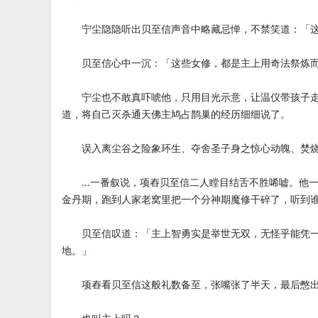
宁尘隐隐听出贝至信声音中略藏忌惮，不禁笑道：「这
贝至信心中一沉：「这些女修，都是主上用奇法祭炼而
宁尘也不敢真吓唬他，只用目光示意，让温仪带孩子走
道，将自己灭杀通天佛主鸠占鹊巢的经历细细说了。
误入离尘谷之险象环生、夺舍圣子身之惊心动魄、焚烧
…一番叙说，项舂贝至信二人瞠目结舌不胜唏嘘。他一
金丹期，跑到人家老窝里把一个分神期魔修干碎了，听到
贝至信叹道：「主上智勇实是举世无双，无怪乎能凭一
地。」
项舂看贝至信这般礼数备至，张嘴张了半天，最后憋出