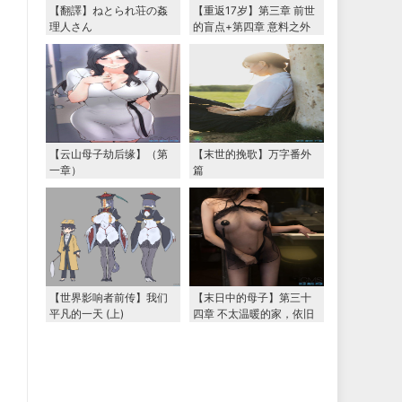
【翻譯】ねとられ荘の姦
【重返17岁】第三章 前世
理人さん
的盲点+第四章 意料之外
的相认+番外篇（本文为女
主第一视角，两万字更
新）
【云山母子劫后缘】（第
【末世的挽歌】万字番外
一章）
篇
【世界影响者前传】我们
【末日中的母子】第三十
平凡的一天 (上)
四章 不太温暖的家，依旧
温暖的妈妈（下） 两万字
大更新