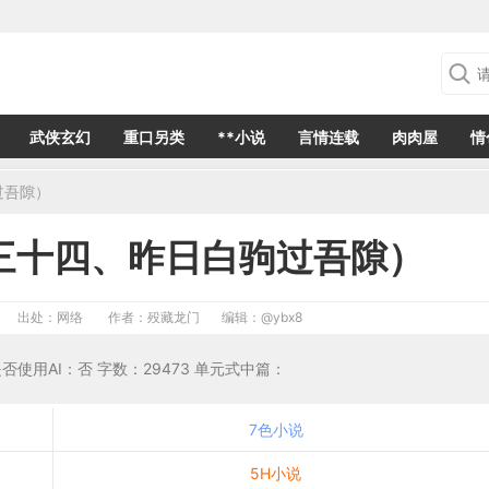
武侠玄幻
重口另类
**小说
言情连载
肉肉屋
情
过吾隙）
三十四、昨日白驹过吾隙）
出处：网络
作者：殁藏龙门
编辑：
@ybx8
 是否使用AI：否 字数：29473 单元式中篇：
7色小说
5H小说