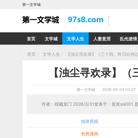
第一文学城
首页
文学城
文学人生
人妻意淫
乱伦迷情
首页
文学人生
【浊尘寻欢录】（三十四、昨日白驹
【浊尘寻欢录】（
第一文学城
2026-06-04 03:07
作者：殁藏龙门 2026/3/31发表于：首发sis001
猫咪视频
色色漫画