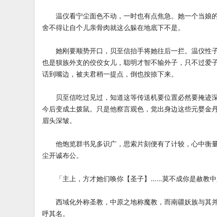
温仪看宁尘面色不动，一时也有点焦急。她一个当娘的
舍不得让自个儿亲骨肉就这么躲在地底下不是。
她刚要顺势开口，贝至信抬手将她往后一拦。温仪性子
也是狈族外支的佼佼女儿，聪明才智不输外子，只不过爱
话到嘴边，被夫君稍一提点，倒也按捺下来。
贝至信吃过见过，知道这等传送机要位置必然要掩迹深
今后变成土拨鼠。只是他察言观色，觉出身边这些元婴金
眉头深皱。
他饱览群书见多识广，思索片刻便有了计较，心中衡量
尘开诚布公。
「主上，方才她们唤你【圣子】……莫不成你是赦教中
西域化外称圣教，中原之地称魔教，而南疆妖族与其并
呼其名。