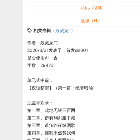
书包小说网
危城（H）
相关专辑：
殁藏龙门
作者：殁藏龙门
2026/3/31发表于：首发sis001
是否使用AI：否
字数：29473
单元式中篇：
【夜蚀秽都】（第一篇：绝非暗涌）
浊尘寻欢录：
第一章、此地无银三百两
第二章、伊有利剑腹中藏
第三章、谁负昨夜纵酒歌
第四章、摧我未然焚我何