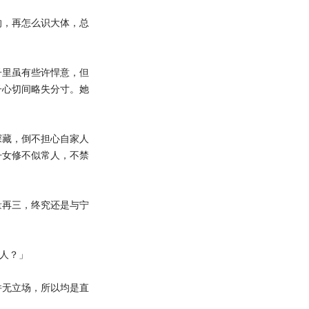
，再怎么识大体，总
里虽有些许悍意，但
子心切间略失分寸。她
藏，倒不担心自家人
丹女修不似常人，不禁
再三，终究还是与宁
人？」
无立场，所以均是直