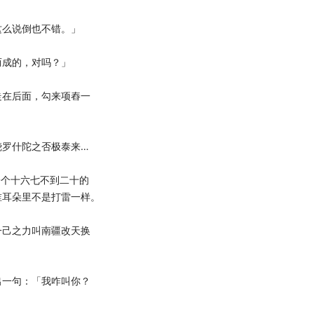
么说倒也不错。」
成的，对吗？」
在后面，勾来项舂一
罗什陀之否极泰来…
个十六七不到二十的
谁耳朵里不是打雷一样。
己之力叫南疆改天换
一句：「我咋叫你？