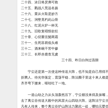
二十四、浓日将昃弗可救
二十五、戮战八荒远名扬
二十六、栗从火取是妙方
二十七、涧壑竟朽此山骨
二十八、红泥火炉一杯无
二十九、旧歌复唱恨欲狂
三十章、心切重弦鬓两霜
三十一、生死容易低头难
三十二、酒来碗干苦中掺
三十三、长即赤鹿杳无虞
三十四、昨日白驹过吾隙
宁尘还是第一次使这种传送大阵，也不知是自己用得不
折腾人。待光华落定，震荡平稳，阵法圈子里这十来人都
齐齐弯下腰来，呕哇吐了一地。
一道山劫之力从头顶轰然压下，宁尘都没来得及抹嘴，
去了离尘谷传送大殿中的风雷火山四劫大阵。这阵法宁尘
凡有人传来，整个离尘谷护山阵法力聚此一处，哪怕元婴