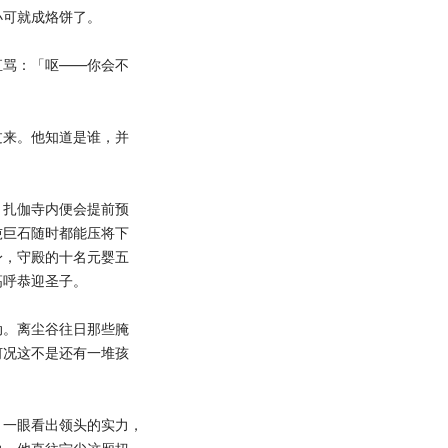
小可就成烙饼了。
骂：「呕——你会不
来。他知道是谁，并
扎伽寺内便会提前预
吨巨石随时都能压将下
身，守殿的十名元婴五
高呼恭迎圣子。
。离尘谷往日那些腌
何况这不是还有一堆孩
一眼看出领头的实力，