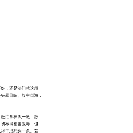
好，还是法门就这般
是头晕目眩、腹中倒海，
赶忙拿神识一激，散
当初布得相当狠毒，但
也得干成死狗一条。若