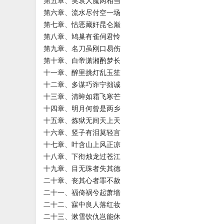
第五章、笑哀人魔两相当
第六章、流水尽付空一场
第七章、怙恶藏奸昆仑巅
第八章、鸠巢有雀伺君怜
第九章、名刀虽刚口易伤
第十章、白帝潇湘酌梦长
十一章、醉里挑灯乱玉笙
十二章、多谋巧诈宁拙诚
十三章、清眸如霜飞寒芒
十四章、明月何曾是两乡
十五章、炼狱无间天上天
十六章、竖子有泪莫轻言
十七章、叶含山上风正凉
十八章、下衔烛龙过苍江
十九章、目无珠者失其德
二十章、丧其心者罪不赦
二十一、福倚祸兮起萧墙
二十二、寐中良人落红妆
二十三、漱雪饮仇岂能休