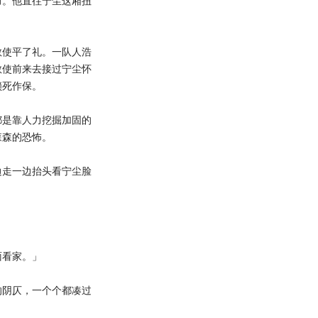
力。他直往宁尘这厢扭
使平了礼。一队人浩
教使前来去接过宁尘怀
锁死作保。
是靠人力挖掘加固的
森森的恐怖。
走一边抬头看宁尘脸
。
看家。」
阴仄，一个个都凑过