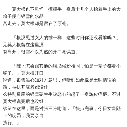
莫大根也不见怪，挥挥手，身后十几个人抬着手上的大
箱子便向银雪的水晶
宫走去，莫大根却是留在了原处。
「根没见过女人的雏一样，这些时日你还没看够吗？」
见莫大根留在这里没
有离开，银雪不以为然的开口嘲讽道。
「陛下怎会跟其他的胭脂俗粉相同，怕是一辈子都看不
够了。」莫大根开口
说道，银雪虽心知对方意思，但听到如此像是土味情话的
话，被扒开屁股都没什
么特别反应的银雪硬生生被恶心的起了一身鸡皮疙瘩。不过
莫大根说完后也没继
续留在这里，而是对张三吩咐道：「快点完事，今日女皇陛
下的晚罚，我要亲自
执行。」