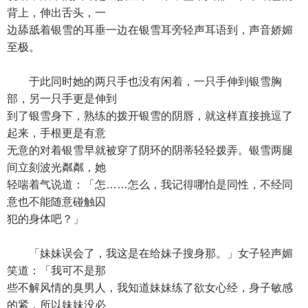
背上，伸出舌头，一
边舔舐着银雪的耳垂一边在银雪耳旁轻声耳语到，声音娇媚
至极。
于此同时她的两只手也没有闲着，一只手伸到银雪胸
部，另一只手更是伸到
到了银雪身下，熟练的拨开银雪的阴唇，就这样直接挑逗了
起来，手根更是有意
无意的对着银雪早就被穿了阴环的阴蒂轻轻拨弄。银雪两腿
间立刻波光粼粼，她
轻喘着气说道：「怎……怎么，我记得哪怕是同性，不经同
意也不能随意碰触囚
犯的身体吧？」
「妹妹误会了，我这是在给妹子搜身那。」女子轻声媚
笑道：「我可不是那
些不解风情的臭男人，我知道妹妹练了欲女心经，身子敏感
的紧，所以妹妹没必