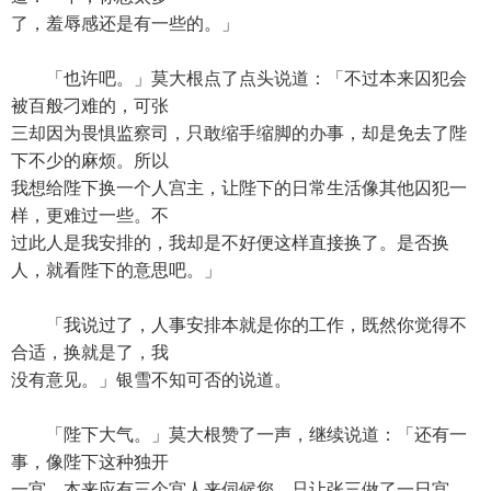
了，羞辱感还是有一些的。」
「也许吧。」莫大根点了点头说道：「不过本来囚犯会
被百般刁难的，可张
三却因为畏惧监察司，只敢缩手缩脚的办事，却是免去了陛
下不少的麻烦。所以
我想给陛下换一个人宫主，让陛下的日常生活像其他囚犯一
样，更难过一些。不
过此人是我安排的，我却是不好便这样直接换了。是否换
人，就看陛下的意思吧。」
「我说过了，人事安排本就是你的工作，既然你觉得不
合适，换就是了，我
没有意见。」银雪不知可否的说道。
「陛下大气。」莫大根赞了一声，继续说道：「还有一
事，像陛下这种独开
一宫，本来应有三个宫人来伺候您。只让张三做了一日宫