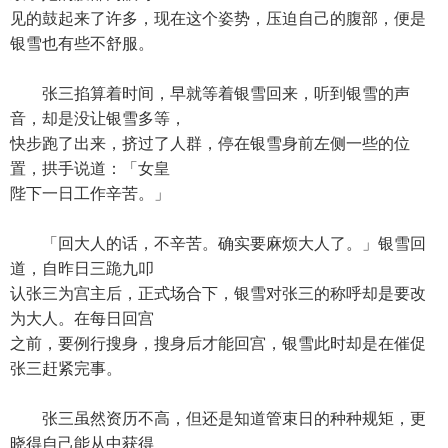
见的鼓起来了许多，现在这个姿势，压迫自己的腹部，便是
银雪也有些不舒服。
张三掐算着时间，早就等着银雪回来，听到银雪的声
音，却是没让银雪多等，
快步跑了出来，挤过了人群，停在银雪身前左侧一些的位
置，拱手说道：「女皇
陛下一日工作辛苦。」
「回大人的话，不辛苦。确实要麻烦大人了。」银雪回
道，自昨日三跪九叩
认张三为宫主后，正式场合下，银雪对张三的称呼却是要改
为大人。在每日回宫
之前，要例行搜身，搜身后才能回宫，银雪此时却是在催促
张三赶紧完事。
张三虽然资历不高，但还是知道管束日的种种规矩，更
晓得自己能从中获得