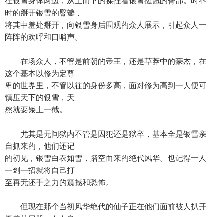
在银雪身体两边，从上而下的揉捏着银雪挺翘的臀部。时不
时的掰开银雪的臀瓣，
将其中羞处掰开，向银雪身后围观的众人展示，引起众人一
阵阵的欢呼和口哨声。
在场众人，不管是前朝的帝王，还是草莽中的豪杰，在
这个基本以修为定尊
卑的世界里，不管以往的身份多高，面对修为高到一人便可
镇压天下的银雪，天
然就要矮上一截。
尤其是无间狱内不管是囚犯还是狱卒，基本全是银雪亲
自抓来的，他们还记
的初见，银雪白衣如雪，踏空而来的绝代风华。也记得一人
一剑一招就将自己打
至再无还手之力的震撼和恐怖。
但现在那个当初风华绝代的仙子正在他们面前被人扒开