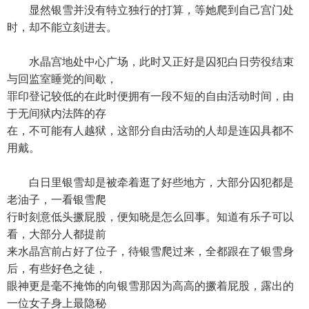
显然银雪并没有特立独行的打算，等她爬到自己宫门处
时，却不能立刻进去。
水晶宫地处中心广场，此时又正好是囚犯白日劳役结束
与回监室睡觉的间歇，
罪印登记较低的在此时便拥有一段不短的自由活动时间，由
于无间狱内法阵的存
在，不可能有人越狱，这部分自由活动的人却是连囚具都不
用戴。
白日里银雪却是被牵着逛了好些地方，大部分囚犯都是
老油子，一看银雪爬
行时刻意低头撅屁股，便知晓是怎么回事。知道有乐子可以
看，大部分人都提前
来水晶宫前占好了位子，待银雪爬过来，全都跟在了银雪身
后，有些好色之徒，
眼神更是毫不掩饰的向银雪那因为高高的撅着屁股，露出的
一位女子身上最隐秘