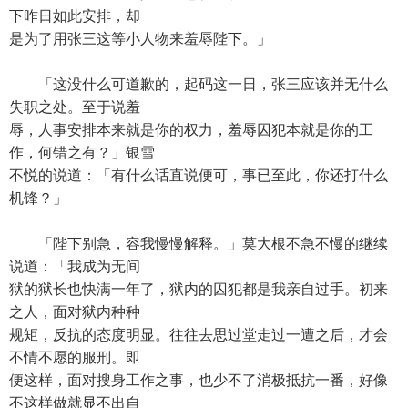
下昨日如此安排，却
是为了用张三这等小人物来羞辱陛下。」
「这没什么可道歉的，起码这一日，张三应该并无什么
失职之处。至于说羞
辱，人事安排本来就是你的权力，羞辱囚犯本就是你的工
作，何错之有？」银雪
不悦的说道：「有什么话直说便可，事已至此，你还打什么
机锋？」
「陛下别急，容我慢慢解释。」莫大根不急不慢的继续
说道：「我成为无间
狱的狱长也快满一年了，狱内的囚犯都是我亲自过手。初来
之人，面对狱内种种
规矩，反抗的态度明显。往往去思过堂走过一遭之后，才会
不情不愿的服刑。即
便这样，面对搜身工作之事，也少不了消极抵抗一番，好像
不这样做就显不出自