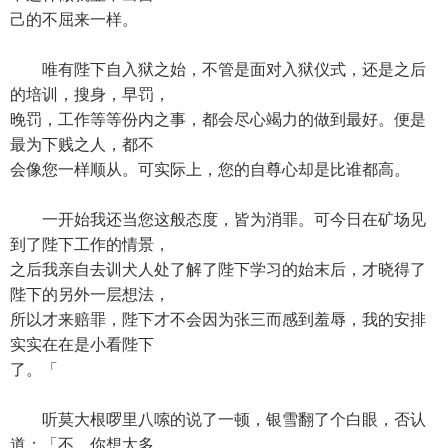
己的不屈来一样。
唯有陛下自入狱之始，不管是面对入狱仪式，还是之后
的培训，搜身，早罚，
晚罚，工作等等份内之事，都会尽心竭力的做到最好。便是
最为下贱之人，都不
会像您一样顺从。可实际上，您的自尊心却是比谁都高。
一开始我还当您这般态度，皆为消罪。可今日在矿场见
到了陛下工作的情景，
之后我亲自去训犬人处了解了陛下学习的始末后，才晓得了
陛下的另外一层想法，
所以才来赔罪，陛下才不会因为张三而感到羞辱，我的安排
实实在在是小看陛下
了。「
听莫大根啰里八嗦的说了一顿，银雪翻了个白眼，否认
道：「不，你想太多