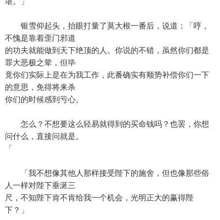
堪。」
银雪仰起头，抬眼打量了莫大根一番后，说道：「哼，
不愧是靠着歪门邪道
的功夫就能做到天下绝顶的人。你说的不错，虽然你们都是
罪大恶极之辈，但毕
竟你们实际上是在为我工作，此番确实有顺势补偿你们一下
的意思，免得将来杀
你们的时候感到亏心。
怎么？不想要这么轻易就得到的买命钱吗？也罢，你想
问什么，直接问就是。
「
「我不想像其他人那样接受陛下的施舍，但也像那些俗
人一样对陛下垂涎三
尺，不知陛下肯不肯给我一个机会，光明正大的赢得陛
下？」