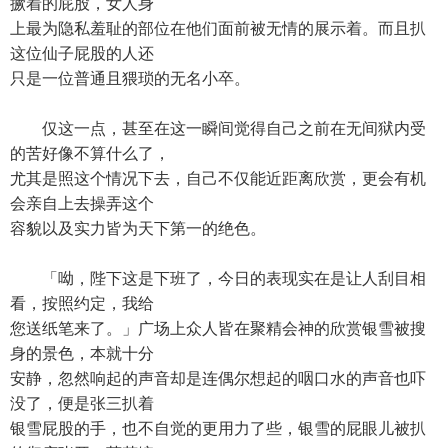
撅着的屁股，女人身
上最为隐私羞耻的部位在他们面前被无情的展示着。而且扒
这位仙子屁股的人还
只是一位普通且猥琐的无名小卒。
仅这一点，甚至在这一瞬间觉得自己之前在无间狱内受
的苦好像不算什么了，
尤其是照这个情况下去，自己不仅能近距离欣赏，更会有机
会亲自上去操弄这个
容貌以及实力皆为天下第一的绝色。
「呦，陛下这是下班了，今日的表现实在是让人刮目相
看，按照约定，我给
您送纸笔来了。」广场上众人皆在聚精会神的欣赏银雪被搜
身的景色，本就十分
安静，忽然响起的声音却是连偶尔想起的咽口水的声音也吓
没了，便是张三扒着
银雪屁股的手，也不自觉的更用力了些，银雪的屁眼儿被扒