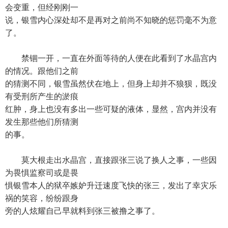
会变重，但经刚刚一
说，银雪内心深处却不是再对之前尚不知晓的惩罚毫不为意
了。
禁锢一开，一直在外面等待的人便在此看到了水晶宫内
的情况。跟他们之前
的猜测不同，银雪虽然伏在地上，但身上却并不狼狈，既没
有受刑所产生的淤痕
红肿，身上也没有多出一些可疑的液体，显然，宫内并没有
发生那些他们所猜测
的事。
莫大根走出水晶宫，直接跟张三说了换人之事，一些因
为畏惧监察司或是畏
惧银雪本人的狱卒嫉妒升迁速度飞快的张三，发出了幸灾乐
祸的笑容，纷纷跟身
旁的人炫耀自己早就料到张三被撸之事了。