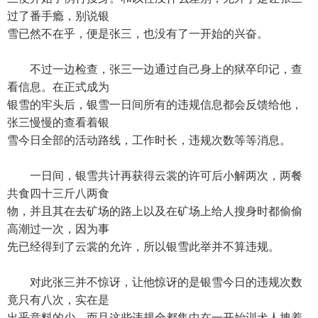
过了番手瘾，别说银
雪已然不在乎，便是张三，也没有了一开始的兴奋。
不过一边检查，张三一边通过自己身上的狱卒印记，查
看信息。在正式成为
银雪的牢头后，银雪一日间所有的违规信息都会反馈给他，
张三慢慢的查看着银
雪今日全部的活动路线，工作时长，违规次数等等消息。
一日间，银雪共计再获得云裳的许可后小解两次，两餐
共食四十三斤八两食
物，并且其在去矿场的路上以及在矿场上给人搜身时都偷偷
高潮过一次，因为事
先已经得到了云裳的允许，所以银雪此举并不算违规。
对此张三并不惊讶，让他惊讶的是银雪今日的违规次数
竟只有八次，实在是
出乎意料的少。而且这些违规全都集中在一开始训犬人拽着