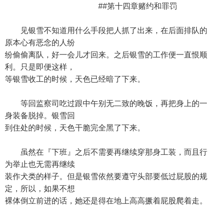
##第十四章赌约和罪罚
见银雪不知道用什么手段把人抓了出来，在后面排队的
原本心有恶念的人纷
纷偷偷离队，好一会儿才回来。之后银雪的工作便一直恨顺
利。只是即便这样，
等银雪收工的时候，天色已经暗了下来。
等回监察司吃过跟中午别无二致的晚饭，再把身上的一
身装备脱掉。银雪回
到住处的时候，天色干脆完全黑了下来。
虽然在『下班』之后不需要再继续穿那身工装，而且行
为举止也无需再继续
装作犬类的样子。但是银雪依然要遵守头部要低过屁股的规
定，所以，如果不想
裸体倒立前进的话，她还是得在地上高高撅着屁股爬着走。