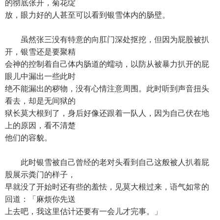
的彻底张开，菊花绽
放，眼力好的人甚至可以看到银雪体内的肠壁。
虽然张三没有特意的向肛门深处抠挖，但因为屁股被扒
开，银雪还是要聚精
会神的控制着自己体内肠道的蠕动，以防从被暴力扒开的屁
眼儿中漏出一些此时
绝不能漏出的秽物，没有心情注意周围。此时听到声音扭头
看去，却是无间狱的
狱长莫大根到了，身后好像还跟着一队人，因为自己伏在地
上的原因，看不清楚
他们的容貌。
此时银雪被自己曾经的老对头看到自己这般被人扒着屁
股展示粪门的样子，
早就没了开始时还有些的羞怯，见莫大根过来，语气如常的
回道：「麻烦你先送
上去吧，我这里估计还要有一会儿才完事。」