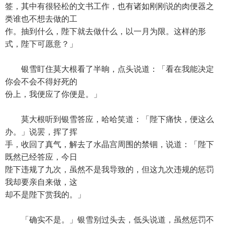
签，其中有很轻松的文书工作，也有诸如刚刚说的肉便器之
类谁也不想去做的工
作。抽到什么，陛下就去做什么，以一月为限。这样的形
式，陛下可愿意？」
银雪盯住莫大根看了半晌，点头说道：「看在我能决定
你会不会不得好死的
份上，我便应了你便是。」
莫大根听到银雪答应，哈哈笑道：「陛下痛快，便这么
办。」说罢，挥了挥
手，收回了真气，解去了水晶宫周围的禁锢，说道：「陛下
既然已经答应，今日
陛下违规了九次，虽然不是我导致的，但这九次违规的惩罚
我却要亲自来做，这
却不是陛下赏我的。」
「确实不是。」银雪别过头去，低头说道，虽然惩罚不