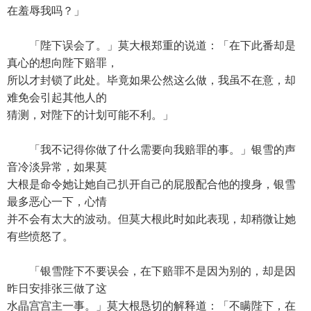
在羞辱我吗？」
「陛下误会了。」莫大根郑重的说道：「在下此番却是
真心的想向陛下赔罪，
所以才封锁了此处。毕竟如果公然这么做，我虽不在意，却
难免会引起其他人的
猜测，对陛下的计划可能不利。」
「我不记得你做了什么需要向我赔罪的事。」银雪的声
音冷淡异常，如果莫
大根是命令她让她自己扒开自己的屁股配合他的搜身，银雪
最多恶心一下，心情
并不会有太大的波动。但莫大根此时如此表现，却稍微让她
有些愤怒了。
「银雪陛下不要误会，在下赔罪不是因为别的，却是因
昨日安排张三做了这
水晶宫宫主一事。」莫大根恳切的解释道：「不瞒陛下，在