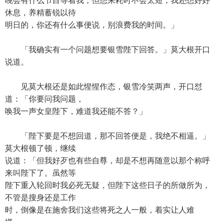
晚会有什么节目等着我，但想来耗时不会太短，我还想好好
休息，养精蓄锐以待
明日的，你还有什么事便说，别浪费我的时间。」
「我确实有一个问题想要银雪陛下回答。」莫大根开口
说道。
见莫大根还是如此惺惺作态，银雪冷笑两声，开口怼
道：「你要问我问题，
唤我一声女皇陛下，难道我还能不答？」
「陛下要是不想回道，那不回答便是，我绝不相逼。」
莫大根顿了顿，继续
说道：「但我好歹也有些自尊，却是不想再随意以那个称呼
来叫陛下了。虽然等
陛下重入轮回时我必死无疑，但陛下这些日子的所做所为，
不管是搜身还是工作
时，倒像是在施舍我们这些将死之人一般，着实让人难