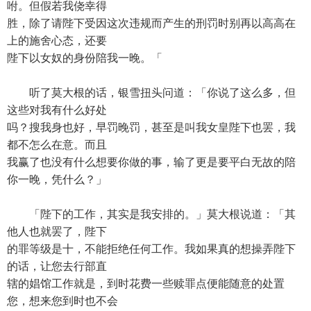
咐。但假若我侥幸得
胜，除了请陛下受因这次违规而产生的刑罚时别再以高高在
上的施舍心态，还要
陛下以女奴的身份陪我一晚。「
听了莫大根的话，银雪扭头问道：「你说了这么多，但
这些对我有什么好处
吗？搜我身也好，早罚晚罚，甚至是叫我女皇陛下也罢，我
都不怎么在意。而且
我赢了也没有什么想要你做的事，输了更是要平白无故的陪
你一晚，凭什么？」
「陛下的工作，其实是我安排的。」莫大根说道：「其
他人也就罢了，陛下
的罪等级是十，不能拒绝任何工作。我如果真的想操弄陛下
的话，让您去行部直
辖的娼馆工作就是，到时花费一些赎罪点便能随意的处置
您，想来您到时也不会