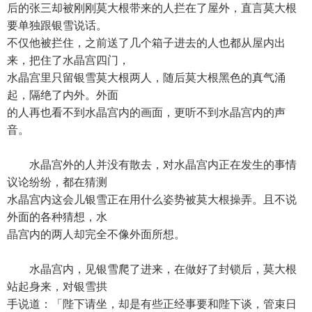
后的张三却被刚刚莫大根带来的人拦在了屋外，直言莫大根
要单独跟银雪说话。
不仅他被拦住，之前送了几个箱子进去的人也都从屋内出
来，把住了水晶宫四门，
水晶宫里只留银雪莫大根两人，随后莫大根黑色的真气涌
起，隔绝了内外。外面
的人再也看不到水晶宫内的画面，更听不到水晶宫内的声
音。
水晶宫外的人并没有散去，对水晶宫内正在发生的事情
议论纷纷，都在猜测
水晶宫内这会儿银雪正在用什么姿势被莫大根操弄。且不说
外面的各种猜想，水
晶宫内的两人却完全不像外面所想。
水晶宫内，见银雪爬了进来，在做好了封锁后，莫大根
站起身来，对银雪拱
手说道：「陛下请坐，却是有些正经事要和陛下谈，管束日