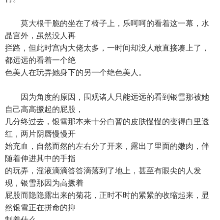
莫大根干脆的坐在了椅子上，乐呵呵的看着这一幕，水
晶宫外，虽然没人再
拦路，但此时宫内大佬太多，一时间却没人敢直接凑上了，
都远远的看着一个绝
色美人在玩弄她身下的另一个绝色美人。
因为角度的原因，围观诸人只能远远的看到银雪那被她
自己高高撅起的屁股，
几分终过去，银雪那本来十分白暂的皮肤慢慢的变得白里透
红，两片阴唇慢慢开
始充血，自然而然的左右分了开来，露出了里面的嫩肉，伴
随着伸进其中的手指
的玩弄，淫液滴滴答答滴落到了地上，甚至有眼尖的人发
现，银雪那因为高撅着
屁股而隐隐露出来的菊花，正时不时的紧紧的收缩起来，显
然银雪正在拼命的抑
制着什么。