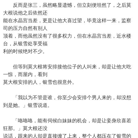
反而是张三，虽然略显遗憾，但立刻便坦然了，之后莫
大根说他之后依然还
能在水晶宫当差，更是让他大喜过望，毕竟这样一来，监察
司的压力自然有别人
顶着，而他虽然没有了很多权力，但在水晶宫当差，近水楼
台，从银雪处享受福
利的时候绝对不少。
但等到莫大根将安排接他位子的人叫来，却是让他大吃
一惊，而屋内，看到
莫大根安排的人，银雪也很意外。
「我以为不管是谁，你至少会安排个男人来的，却没想
到是她。」银雪说道。
「咯咯咯，能有伺候白妹妹的机会，却是让妾身欣喜若
狂那。」莫大根还没
说话，跟来的人却是直接缠了上来，整个人都压在了银雪的