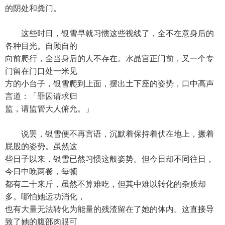
的阴处和粪门。
这些时日，银雪早就习惯这些视线了，全不在意身后的
各种目光。自顾自的
向前爬行，全当身后的人不存在。水晶宫正门前，又一个专
门留在门口处一米见
方的小台子，银雪爬到上面，摆出土下座的姿势，口中高声
言道：「罪囚请求归
监，请监管大人俯允。」
说罢，银雪便不再言语，沉默着保持着伏在地上，撅着
屁股的姿势。虽然这
些日子以来，银雪已然习惯这般姿势。但今日却不同往日，
今日中晚两餐，每顿
都有二十来斤，虽然不算难吃，但其中难以转化的杂质却
多。哪怕她运功消化，
也有大量无法转化为能量的残渣留在了她的体内。这直接导
致了她的腹部肉眼可