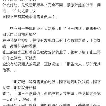
什么好处。见银雪那跟早上完全不同，微微鼓起的肚子，问
道：「在此之前，女
皇陛下没有其他事情需要做吗？」
毕竟对一些规矩还不太熟悉，听了张三的话，银雪开始
回忆自己目前所知的
种种苛刻的规矩，并没有发现自己有什么疏漏之处，正自疑
惑，微微仰头时看见
张三的目光正盯着自己微微耸起的肚子，顿时了解了张三再
打什么算盘，可她完
全没有想要顺从的意思，直接说道：「报告大人，朕并无其
他事。」
「那好吧，等有需要的时候，陛下请随时跟我说，陛下
见谅，那我就开始检
查了。」张三虽然遗憾，但也没有太过失望，毕竟这才是第
一天而已，说完，张
三便开始了例行搜身。和以往没什么差别，无外乎是让张三